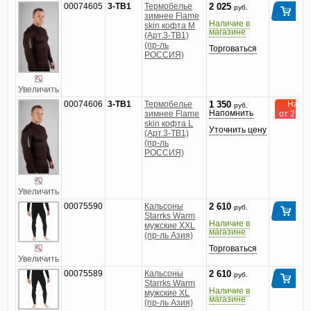
00074605
3-TB1
Термобелье
2 025
руб.
зимнее Flame
Наличие в
skin кофта M
магазине
(Арт.3-TB1)
(пр-ль
Торговаться
РОССИЯ)
Увеличить
00074606
3-TB1
Термобелье
На за
1 350
руб.
Напомнить
зимнее Flame
от 2 до 
skin кофта L
Уточнить цену
(Арт.3-TB1)
(пр-ль
РОССИЯ)
Увеличить
00075590
Кальсоны
2 610
руб.
Starrks Warm
Наличие в
мужские XXL
магазине
(пр-ль Азия)
Торговаться
Увеличить
00075589
Кальсоны
2 610
руб.
Starrks Warm
Наличие в
мужские XL
магазине
(пр-ль Азия)