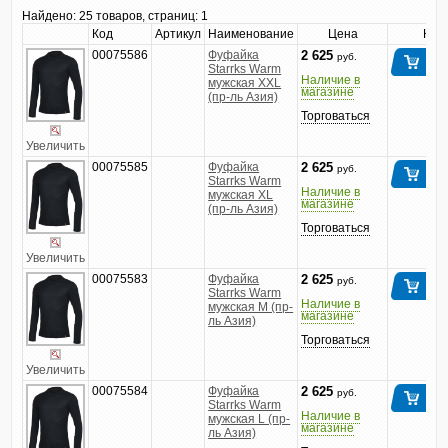
Найдено:
25 товаров, страниц: 1
Код
Артикул
Наименование
Цена
Куп
00075586
Фуфайка
2 625
руб.
Starrks Warm
Наличие в
мужская XXL
магазине
(пр-ль Азия)
Торговаться
Увеличить
00075585
Фуфайка
2 625
руб.
Starrks Warm
Наличие в
мужская XL
магазине
(пр-ль Азия)
Торговаться
Увеличить
00075583
Фуфайка
2 625
руб.
Starrks Warm
Наличие в
мужская M (пр-
магазине
ль Азия)
Торговаться
Увеличить
00075584
Фуфайка
2 625
руб.
Starrks Warm
Наличие в
мужская L (пр-
магазине
ль Азия)