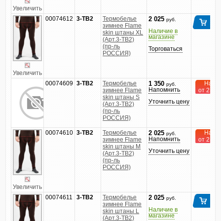
Увеличить
00074612
3-TB2
Термобелье
2 025
руб.
зимнее Flame
Наличие в
skin штаны XL
магазине
(Арт.3-TB2)
(пр-ль
Торговаться
РОССИЯ)
Увеличить
00074609
3-TB2
Термобелье
На за
1 350
руб.
Напомнить
зимнее Flame
от 2 до 
skin штаны S
Уточнить цену
(Арт.3-TB2)
(пр-ль
РОССИЯ)
00074610
3-TB2
Термобелье
На за
2 025
руб.
Напомнить
зимнее Flame
от 2 до 
skin штаны M
Уточнить цену
(Арт.3-TB2)
(пр-ль
РОССИЯ)
Увеличить
00074611
3-TB2
Термобелье
2 025
руб.
зимнее Flame
Наличие в
skin штаны L
магазине
(Арт.3-TB2)