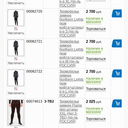
р-р XL (пр-ль
Увеличить
РОССИЯ)
00082720
Термобелье
2 700
руб.
зимнее
Наличие в
Northern Lights
магазине
(ком
кофта+штаны)
Торговаться
р-р S (пр-ль
Увеличить
РОССИЯ)
00082721
Термобелье
2 700
руб.
зимнее
Наличие в
Northern Lights
магазине
(ком
кофта+штаны)
Торговаться
р-р M (пр-ль
Увеличить
РОССИЯ)
00082722
Термобелье
2 700
руб.
зимнее
Наличие в
Northern Lights
магазине
(ком
кофта+штаны)
Торговаться
р-р L (пр-ль
Увеличить
РОССИЯ)
00074613
3-TB2
Термобелье
2 025
руб.
зимнее Flame
Наличие в
skin штаны
магазине
XXL (Арт.3-
TB2) (пр-ль
Торговаться
РОССИЯ)