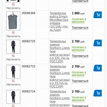
Торговаться
Увеличить
00086369
Термобелье
1 800
руб.
кофта Dryarn
Наличие в
Microfiber Без
магазине
рукавов
(1071ML) (пр-
Торговаться
ль Азия)
Увеличить
00082725
Термобелье
2 700
руб.
зимнее
Наличие в
Northern Lights
магазине
(ком
кофта+штаны)
Торговаться
р-р XXL (пр-ль
Увеличить
РОССИЯ)
00082723
Термобелье
2 700
руб.
зимнее
Наличие в
Northern Lights
магазине
(ком
кофта+штаны)
Торговаться
р-р XS (пр-ль
Увеличить
РОССИЯ)
00082724
Термобелье
2 700
руб.
зимнее
Наличие в
Northern Lights
магазине
(ком
кофта+штаны)
Торговаться