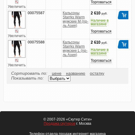
Торговаться
Увеличить
00075587
Кальсоны
2 610
руб.
Starrks Warm
Наличие в
мужские M (пр-
магазине
ль Азия)
Торговаться
Увеличить
00075588
Кальсоны
2 610
руб.
Starrks Warm
Наличие в
мужские L (пр-
магазине
ль Азия)
Торговаться
Увеличить
Сортировать по:
цене
названию
остатку
Показывать по:
© 2007-2026 «Скутер Сити»
Продажа скутеров
г. Москва
Телефон отдела продаж интернет магазина