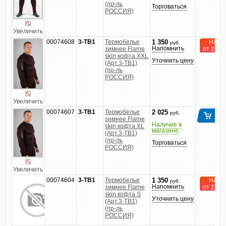
(пр-ль
Торговаться
РОССИЯ)
Увеличить
00074608
3-TB1
Термобелье
На за
1 350
руб.
Напомнить
зимнее Flame
от 2 до 
skin кофта XXL
Уточнить цену
(Арт.3-TB1)
(пр-ль
РОССИЯ)
Увеличить
00074607
3-TB1
Термобелье
2 025
руб.
зимнее Flame
Наличие в
skin кофта XL
магазине
(Арт.3-TB1)
(пр-ль
Торговаться
РОССИЯ)
Увеличить
00074604
3-TB1
Термобелье
На за
1 350
руб.
Напомнить
зимнее Flame
от 2 до 
skin кофта S
Уточнить цену
(Арт.3-TB1)
(пр-ль
РОССИЯ)