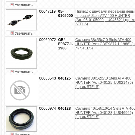
Увеличить
00047119
05-
Привод с шрусами передний левы
0105000
=правый Stels ATV 400 HUNTER
(Арт.05-0105000, LU045621) (пр-л
STELS)
Увеличить
00060972
GB/
Сальник 38x55x7.0 Stels ATV 400
Е9877.1-
HUNTER (Арт.GB/Е9877.1-1988) (п
1988
ль STELS)
Увеличить
00086543
040125
Сальник 38x62x7.0 Stels ATV 400
HUNTER (Арт.040125, LU021486)
(пр-ль STELS)
00060974
040128
Сальник 40x58x10/14 Stels ATV 40
HUNTER (Арт.040128, LU046966)
(пр-ль STELS)
Увеличить