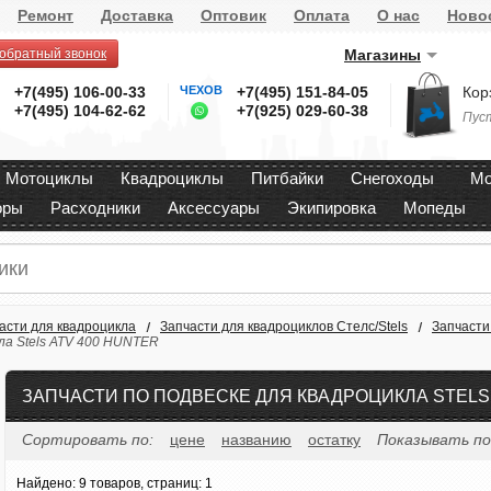
Ремонт
Доставка
Оптовик
Оплата
О нас
Ново
 обратный звонок
Магазины
+7(495) 106-00-33
ЧЕХОВ
+7(495) 151-84-05
Кор
+7(495) 104-62-62
+7(925) 029-60-38
Пус
Мотоциклы
Квадроциклы
Питбайки
Снегоходы
Мо
оры
Расходники
Аксессуары
Экипировка
Мопеды
асти для квадроцикла
Запчасти для квадроциклов Стелс/Stels
Запчасти 
ла Stels ATV 400 HUNTER
ЗАПЧАСТИ ПО ПОДВЕСКЕ ДЛЯ КВАДРОЦИКЛА STELS 
Сортировать по:
цене
названию
остатку
Показывать по
Найдено:
9 товаров, страниц: 1