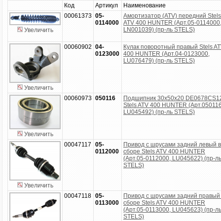
Код
Артикул
Наименование
00061373
05-
Амортизатор (ATV) передний Stels
0114000
ATV 400 HUNTER (Арт.05-0114000
LN001039) (пр-ль STELS)
Увеличить
00060902
04-
Кулак поворотный правый Stels A
0123000
400 HUNTER (Арт.04-0123000,
LU076479) (пр-ль STELS)
Увеличить
00060973
050116
Подшипник 30x50x20 DE0678CS1
Stels ATV 400 HUNTER (Арт.050116
LU045492) (пр-ль STELS)
Увеличить
00047117
05-
Привод с шрусами задний левый в
0112000
сборе Stels ATV 400 HUNTER
(Арт.05-0112000, LU045622) (пр-л
STELS)
Увеличить
00047118
05-
Привод с шрусами задний правый
0113000
сборе Stels ATV 400 HUNTER
(Арт.05-0113000, LU045623) (пр-л
STELS)