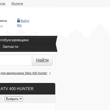
сти
Услуги
зина
Войти
Рег.
то
тобуксировщики
Запчасти
Найти
для квадроцикла Stels 400 Hunter
ATV 400 HUNTER
: