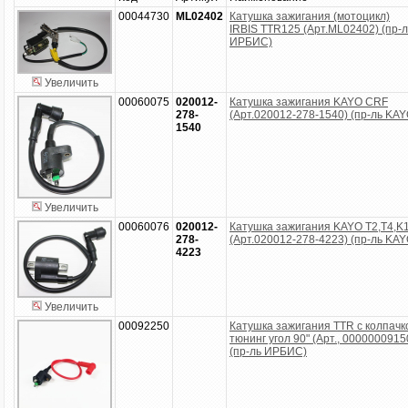
00044730
ML02402
Катушка зажигания (мотоцикл)
IRBIS TTR125 (Арт.ML02402) (пр-л
ИРБИС)
Увеличить
00060075
020012-
Катушка зажигания KAYO CRF
278-
(Арт.020012-278-1540) (пр-ль KAY
1540
Увеличить
00060076
020012-
Катушка зажигания KAYO T2,Т4,K
278-
(Арт.020012-278-4223) (пр-ль KAY
4223
Увеличить
00092250
Катушка зажигания TTR с колпачк
тюнинг угол 90" (Арт., 0000000915
(пр-ль ИРБИС)