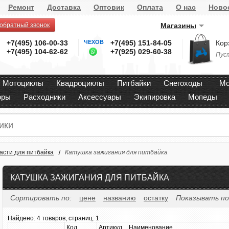
Ремонт
Доставка
Оптовик
Оплата
О нас
Ново
 обратный звонок
Магазины
+7(495) 106-00-33
ЧЕХОВ
+7(495) 151-84-05
Кор
+7(495) 104-62-62
+7(925) 029-60-38
Пус
Мотоциклы
Квадроциклы
Питбайки
Снегоходы
Мо
оры
Расходники
Аксессуары
Экипировка
Мопеды
асти для питбайка
Катушка зажигания для питбайка
КАТУШКА ЗАЖИГАНИЯ ДЛЯ ПИТБАЙКА
Сортировать по:
цене
названию
остатку
Показывать по
Найдено:
4 товаров, страниц: 1
Код
Артикул
Наименование