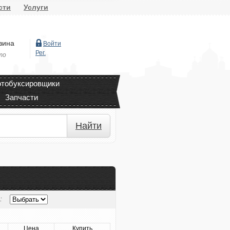
сти
Услуги
зина
Войти
Рег.
то
тобуксировщики
Запчасти
Найти
:
Цена
Купить