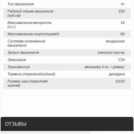
Тип двигателя
4т
Рабочий объем двигателя
250
(куб.см)
Максимальная мощность
18
(л.с.)
Максимальная скорость(км/ч)
80
Система охлаждения
вохдушная
двигателя
Запуск двигателя
электростартер
Зажигание
CDI
Трансмиссия
механика 4 ск. + реверс
Тормоза (передний/задний)
диск/диск
Размер шин (передняя/
10/10
задняя)
ОТЗЫВЫ