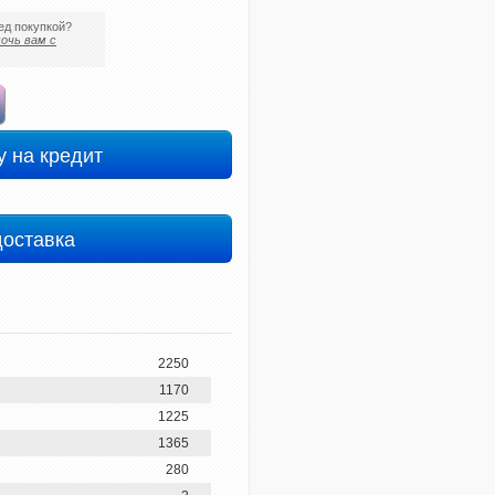
ед покупкой?
очь вам с
у на кредит
доставка
2250
1170
1225
1365
280