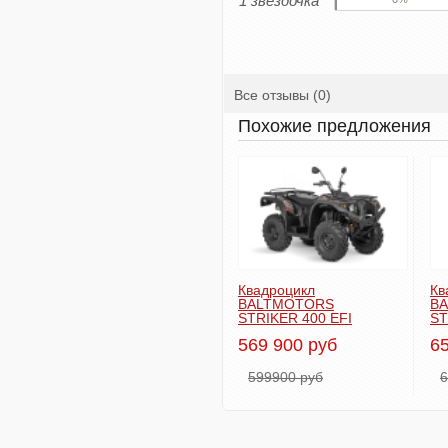
1 звездочка
Все отзывы (0)
Похожие предложения
Квадроцикл
Кв
BALTMOTORS
B
STRIKER 400 EFI
ST
569 900 руб
65
599900 руб
6