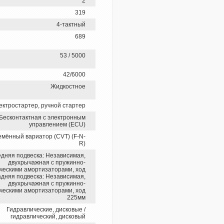
2
319
4-тактный
689
53 / 5000
42/6000
Жидкостное
ектростартер, ручной стартер
Бесконтактная с электронным
управлением (ECU)
мённый вариатор (CVT) (F-N-
R)
дняя подвеска: Независимая,
двухрычажная с пружинно-
ческими амортизаторами, ход
адняя подвеска: Независимая,
двухрычажная с пружинно-
ческими амортизаторами, ход
225мм
Гидравлические, дисковые /
гидравлический, дисковый