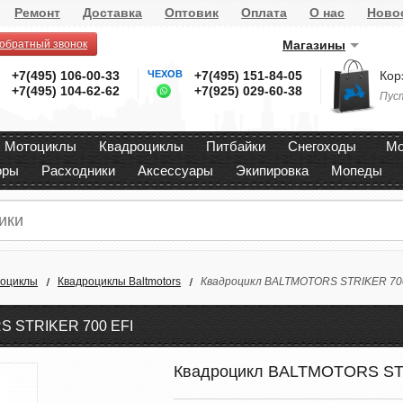
Ремонт
Доставка
Оптовик
Оплата
О нас
Ново
 обратный звонок
Магазины
+7(495) 106-00-33
ЧЕХОВ
+7(495) 151-84-05
Кор
+7(495) 104-62-62
+7(925) 029-60-38
Пус
Мотоциклы
Квадроциклы
Питбайки
Снегоходы
Мо
оры
Расходники
Аксессуары
Экипировка
Мопеды
роциклы
Квадроциклы Baltmotors
Квадроцикл BALTMOTORS STRIKER 700
 STRIKER 700 EFI
Квадроцикл BALTMOTORS ST