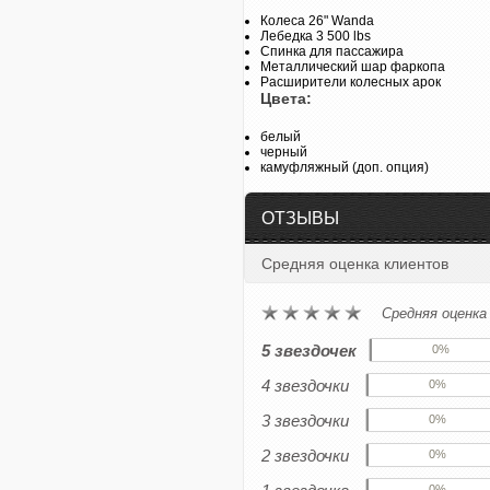
Колеса 26" Wanda
Лебедка 3 500 lbs
Спинка для пассажира
Металлический шар фаркопа
Расширители колесных арок
Цвета:
белый
черный
камуфляжный (доп. опция)
ОТЗЫВЫ
Средняя оценка клиентов
Средняя оценк
5 звездочек
0%
4 звездочки
0%
3 звездочки
0%
2 звездочки
0%
0%