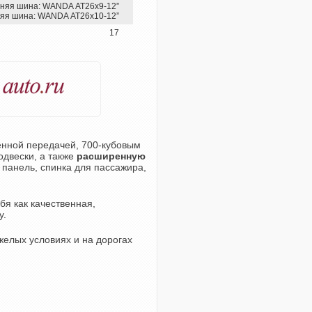
няя шина: WANDA АТ26х9-12”
яя шина: WANDA АТ26х10-12”
17
енной передачей, 700-кубовым
одвески, а также
расширенную
 панель, спинка для пассажира,
я как качественная,
y.
желых условиях и на дорогах