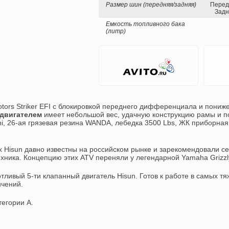
Размер шин (передняя/задняя)
Перед
Задн
Емкость топливного бака
(литр)
tors Striker EFI с блокировкой переднего дифференциала и пониж
двигателем
имеет небольшой вес, удачную конструкцию рамы и п
hi, 26-ая грязевая резина WANDA, лебедка 3500 Lbs, ЖК приборная
Hisun давно известны на российском рынке и зарекомендовали себ
хника. Концепцию этих ATV переняли у легендарной Yamaha Grizzl
тливый 5-ти клапанный двигатель Hisun. Готов к работе в самых тя
ичений.
тегории А.