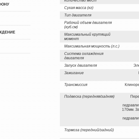
Количество мест
ФОНУ
Сухая масса (кг)
Тип двигателя
Рабочий объем двигателя
(куб.см)
ЖДЕНИЕ
Максимальный крутящий
момент
Максимальная мощность (л.с.)
Система охлаждения
двигателя
Запуск двигателя
Эл
Зажигание
Трансмиссия
Клиноре
Подвеска (передняя/задняя)
Пере
гидравли
170мм. З
гидравли
Тормоза (передний/задний)