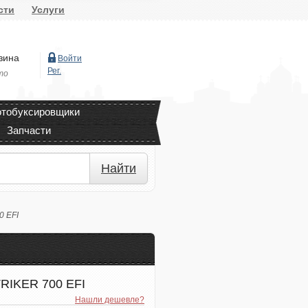
сти
Услуги
зина
Войти
Рег.
то
тобуксировщики
Запчасти
Найти
 EFI
RIKER 700 EFI
Нашли дешевле?