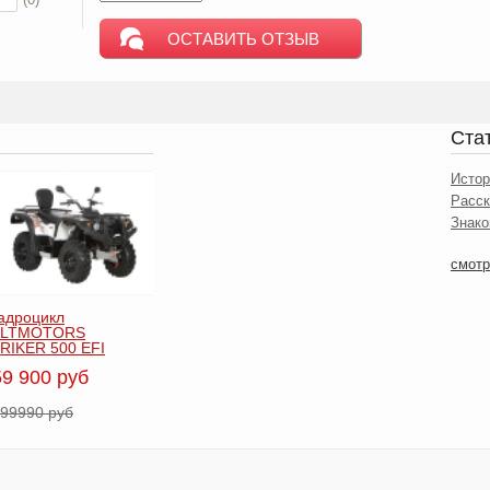
Ста
Истор
Расск
Знако
смотр
адроцикл
ALTMOTORS
RIKER 500 EFI
9 900 руб
99990 руб