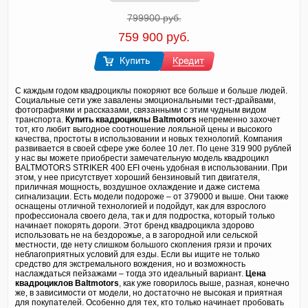
799900 руб.
759 900 руб.
С каждым годом квадроциклы покоряют все больше и больше людей.
Социальные сети уже завалены эмоциональными тест-драйвами,
фотографиями и рассказами, связанными с этим чудным видом
транспорта.
Купить квадроциклы
Baltmotors
непременно захочет
тот, кто любит выгодное соотношение лояльной цены и высокого
качества, простоты в использовании и новых технологий. Компания
развивается в своей сфере уже более 10 лет. По цене 319 900 рублей
у нас вы можете приобрести замечательную модель квадроцикл
BALTMOTORS STRIKER 400 EFI очень удобная в использовании. При
этом, у нее присутствует хороший бензиновый тип двигателя,
приличная мощность, воздушное охлаждение и даже система
сигнализации. Есть модели подороже – от 379000 и выше. Они также
оснащены отличной технологией и подойдут, как для взрослого
профессионала своего дела, так и для подростка, который только
начинает покорять дороги. Этот бренд квадроцикла здорово
использовать не на бездорожье, а в загородной или сельской
местности, где нету слишком большого скопления грязи и прочих
неблагоприятных условий для езды. Если вы ищите не только
средство для экстремального вождения, но и возможность
наслаждаться пейзажами – тогда это идеальный вариант.
Цена
квадроциклов
Baltmotors
, как уже говорилось выше, разная, конечно
же, в зависимости от модели, но достаточно не высокая и приятная
для покупателей. Особенно для тех, кто только начинает пробовать