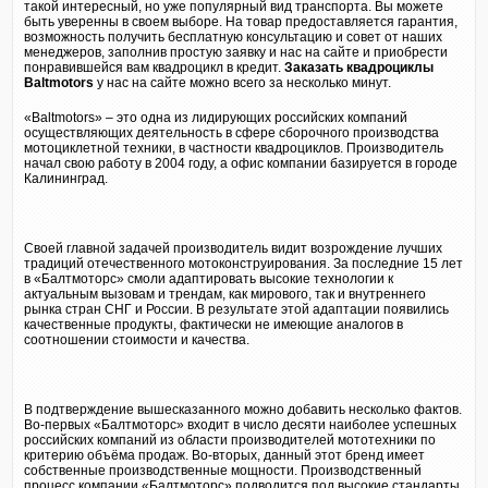
такой интересный, но уже популярный вид транспорта. Вы можете
быть уверенны в своем выборе. На товар предоставляется гарантия,
возможность получить бесплатную консультацию и совет от наших
менеджеров, заполнив простую заявку и нас на сайте и приобрести
понравившейся вам квадроцикл в кредит.
Заказать квадроциклы
Baltmotors
у нас на сайте можно всего за несколько минут.
«Baltmotors» – это одна из лидирующих российских компаний
осуществляющих деятельность в сфере сборочного производства
мотоциклетной техники, в частности квадроциклов. Производитель
начал свою работу в 2004 году, а офис компании базируется в городе
Калининград.
Своей главной задачей производитель видит возрождение лучших
традиций отечественного мотоконструирования. За последние 15 лет
в «Балтмоторс» смоли адаптировать высокие технологии к
актуальным вызовам и трендам, как мирового, так и внутреннего
рынка стран СНГ и России. В результате этой адаптации появились
качественные продукты, фактически не имеющие аналогов в
соотношении стоимости и качества.
В подтверждение вышесказанного можно добавить несколько фактов.
Во-первых «Балтмоторс» входит в число десяти наиболее успешных
российских компаний из области производителей мототехники по
критерию объёма продаж. Во-вторых, данный этот бренд имеет
собственные производственные мощности. Производственный
процесс компании «Балтмоторс» подводится под высокие стандарты,