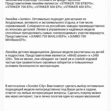
Представителями линейки являются: «STRIKER 700 EFIEPS»;
«STRIKER 700 EFI»; «STRIKER 500 EFI»; «STRIKER 400 EFI»;
Линейка «Jumbo». Оптимально подходят для катания по
бездорожью, активного и экстремального отдыха, в том числе
соревнований. Собираются на российских заводах преимущественно
из японских деталей. Лёгкие в управлении и надёжные модели
способные преодолевать самые «непроходимые» участки маршрута.
Представители: «JUMBO 750 MAXLUXEFI»; «JUMBO 700
MAXBasicEFI»;
Линейка детских квадроциклов. Данные модели рассчитаны на детей
и подростков. Представителями являются: «MiniE-power» и «JAM
100». Тем не менее, они обладают не такой уж и слабой ходовой
частью при сравнительно скромных габаритах и повышенных
условиях безопасности эксплуатации.
В мотосалоне «Scooter-City» Вам помогут сделать выбор оптимально
подходящей модели непосредственно под Ваши цели и задачи,
ответят на любые интересующие вопросы. Сделать покупку можно
как через интернет, так и лично посетив один из наших магазинов!