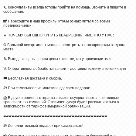
📞 Консультанты всегда готовы прийти на помощь. Звоните и пишите в
сообщения.
🔜 Переходите в наш профиль, чтобы ознакомиться со всеми
предложениями.
★ ПОЧЕМУ ВЫГОДНО КУПИТЬ КВАДРОЦИКЛ ИМЕННО У НАС:
✪ Большой ассортимент можно посмотреть все квадроциклы в одном
месте
📝 Выгодные цены - наши цены такие же, как у производителя
🚀 Оперативность обработки заявки – доставим технику в течении дня
🚚 Бесплатная доставка и сборка.
🎁 При самовывозе из магазина сделаем подарок!
📩 В другие регионы отправка заказов осуществляется с помощью
транспортных компаний. Стоимость услуг будет рассчитываться в
зависимости от тарифов выбранной организации.
▰▰▰▰▰▰▰▰▰▰▰▰▰▰▰▰▰▰▰▰▰▰▰▰▰▰▰▰▰▰▰▰▰▰▰▰▰▰
🎁 Дополнительный подарок при самовывозе!