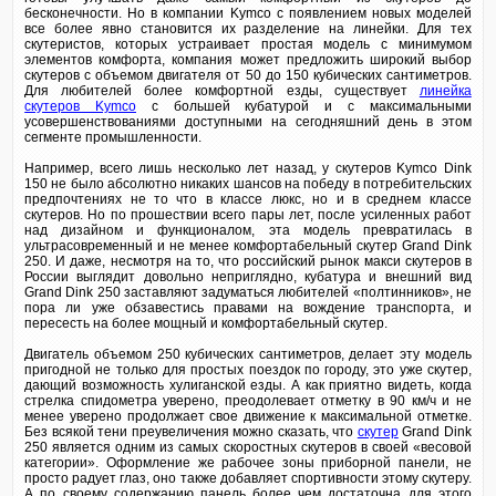
бесконечности. Но в компании Kymсo с появлением новых моделей
все более явно становится их разделение на линейки. Для тех
скутеристов, которых устраивает простая модель с минимумом
элементов комфорта, компания может предложить широкий выбор
скутеров с объемом двигателя от 50 до 150 кубических сантиметров.
Для любителей более комфортной езды, существует
линейка
скутеров Kymco
с большей кубатурой и с максимальными
усовершенствованиями доступными на сегодняшний день в этом
сегменте промышленности.
Например, всего лишь несколько лет назад, у скутеров Kymco Dink
150 не было абсолютно никаких шансов на победу в потребительских
предпочтениях не то что в классе люкс, но и в среднем классе
скутеров. Но по прошествии всего пары лет, после усиленных работ
над дизайном и функционалом, эта модель превратилась в
ультрасовременный и не менее комфортабельный скутер Grand Dink
250. И даже, несмотря на то, что российский рынок макси скутеров в
России выглядит довольно неприглядно, кубатура и внешний вид
Grand Dink 250 заставляют задуматься любителей «полтинников», не
пора ли уже обзавестись правами на вождение транспорта, и
пересесть на более мощный и комфортабельный скутер.
Двигатель объемом 250 кубических сантиметров, делает эту модель
пригодной не только для простых поездок по городу, это уже скутер,
дающий возможность хулиганской езды. А как приятно видеть, когда
стрелка спидометра уверено, преодолевает отметку в 90 км/ч и не
менее уверено продолжает свое движение к максимальной отметке.
Без всякой тени преувеличения можно сказать, что
скутер
Grand Dink
250 является одним из самых скоростных скутеров в своей «весовой
категории». Оформление же рабочее зоны приборной панели, не
просто радует глаз, оно также добавляет спортивности этому скутеру.
А по своему содержанию панель более чем достаточна для этого