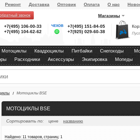
Ремонт
Доставка
Оптовик
Оплата
О нас
Ново
 обратный звонок
Магазины
+7(495) 106-00-33
ЧЕХОВ
+7(495) 151-84-05
Кор
+7(495) 104-62-62
+7(925) 029-60-38
Пус
Мотоциклы
Квадроциклы
Питбайки
Снегоходы
Мо
оры
Расходники
Аксессуары
Экипировка
Мопеды
циклы
Мотоциклы BSE
МОТОЦИКЛЫ BSE
Сортировать по:
цене
названию
Найдено:
11 товаров, страниц: 1