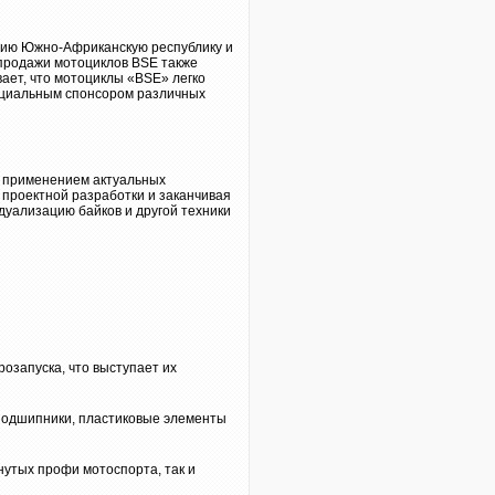
ндию Южно-Африканскую республику и
 продажи мотоциклов BSE также
вает, что мотоциклы «BSE» легко
ициальным спонсором различных
с применением актуальных
 проектной разработки и заканчивая
дуализацию байков и другой техники
озапуска, что выступает их
подшипники, пластиковые элементы
нутых профи мотоспорта, так и