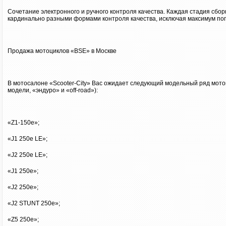
Сочетание электронного и ручного контроля качества. Каждая стадия сбо
кардинально разными формами контроля качества, исключая максимум по
Продажа мотоциклов «BSE» в Москве
В мотосалоне «Scooter-City» Вас ожидает следующий модельный ряд мото
модели, «эндуро» и «off-road»):
«Z1-150e»;
«J1 250e LE»;
«J2 250e LE»;
«J1 250e»;
«J2 250e»;
«J2 STUNT 250e»;
«Z5 250e»;