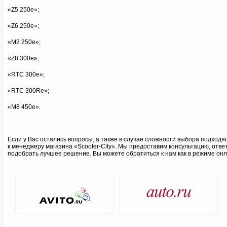
«Z5 250e»;
«Z6 250e»;
«M2 250e»;
«Z8 300e»;
«RTC 300e»;
«RTC 300Re»;
«M8 450e».
Если у Вас остались вопросы, а также в случае сложности выбора подход
к менеджеру магазина «Scooter-City». Мы предоставим консультацию, отв
подобрать лучшее решение. Вы можете обратиться к нам как в режиме онла