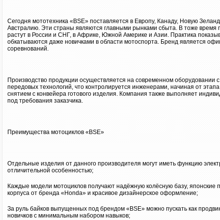
Сегодня мототехника «BSE» поставляется в Европу, Канаду, Новую Зела
Австралию. Эти страны являются главными рынками сбыта. В тоже время
растут в России и СНГ, в Африке, Южной Америке и Азии. Практика показы
обкатываются даже новичками в области мотоспорта. Бренд является оф
соревнований.
Производство продукции осуществляется на современном оборудовании 
передовых технологий, что контролируется инженерами, начиная от этапа
снятием с конвейера готового изделия. Компания также выполняет индиви
под требования заказчика.
Преимущества мотоциклов «BSE»
Отдельные изделия от данного производителя могут иметь функцию электр
отличительной особенностью;
Каждые модели мотоциклов получают надёжную колёсную базу, японские 
корпуса от бренда «Honda» и красивое дизайнерское оформление;
За руль байков выпущенных под брендом «BSE» можно пускать как продви
новичков с минимальным набором навыков;