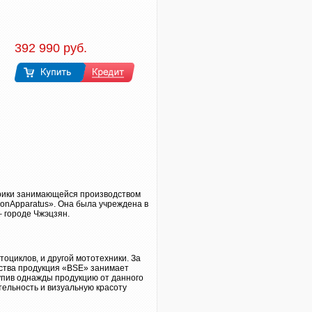
392 990 руб.
брики занимающейся производством
ionApparatus». Она была учреждена в
– городе Чжэцзян.
оциклов, и другой мототехники. За
ества продукция «BSE» занимает
пив однажды продукцию от данного
тельность и визуальную красоту