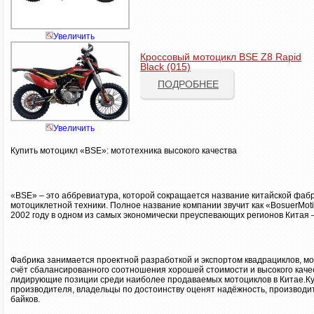
Увеличить
Кроссовый мотоцикл BSE Z8 Rapid
Black (015)
ПОДРОБНЕЕ
Увеличить
Купить мотоцикл «BSE»: мототехника высокого качества
«BSE» – это аббревиатура, которой сокращается название китайской фа
мотоциклетной техники. Полное название компании звучит как «BosuerMot
2002 году в одном из самых экономически преуспевающих регионов Китая 
Фабрика занимается проектной разработкой и экспортом квадрациклов, мот
счёт сбалансированного соотношения хорошей стоимости и высокого кач
лидирующие позиции среди наиболее продаваемых мотоциклов в Китае.Ку
производителя, владельцы по достоинству оценят надёжность, производи
байков.