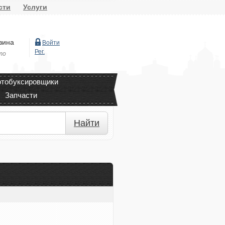
сти
Услуги
зина
Войти
Рег.
то
тобуксировщики
Запчасти
Найти