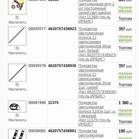
863
руб.
светодиодная круг 2
Наличие в
шт постоянный
магазине
синий свет,карбон
(Арт.11388) (пр-ль
Торговатьс
ИРБИС)
Увеличить
00035577
4620757438923
Подсветка
357
руб.
светодиодная
Наличие в
полоса 12
магазине
сверхъярких
светодиодов 30см
Торговатьс
1шт, белый
Увеличить
(Арт.4620757438923)
(пр-ль ИРБИС)
00035578
4620757438930
Подсветка
357
руб.
светодиодная
Наличие в
полоса 12
магазине
сверхъярких
светодиодов 30см
Торговатьс
1шт, синий
Увеличить
(Арт.4620757438930)
(пр-ль ИРБИС)
00087496
11375
Подсветка
1 380
руб.
светодиодная
Наличие в
полоса 120см 1шт, ц-
магазине
т красный
Увеличить
(Арт.11375) (пр-ль
Торговатьс
ИРБИС)
00036081
4620757438961
Подсветка
190
руб.
светодиодная
Наличие в