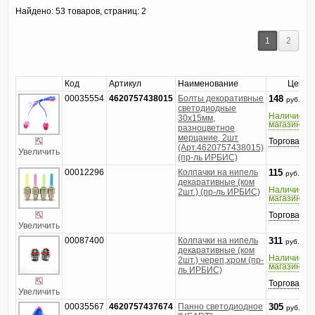
Найдено:
53 товаров, страниц: 2
1
2
Код
Артикул
Наименование
Цена
00035554
4620757438015
Болты декоративные
148
руб.
светодиодные
Наличие в
30x15мм,
магазине
разноцветное
мерцание, 2шт
Торговатьс
(Арт.4620757438015)
Увеличить
(пр-ль ИРБИС)
00012296
Колпачки на нипель
115
руб.
декаративные (ком
Наличие в
2шт.) (пр-ль ИРБИС)
магазине
Торговатьс
Увеличить
00087400
Колпачки на нипель
311
руб.
декаративные (ком
Наличие в
2шт.) череп,хром (пр-
магазине
ль ИРБИС)
Торговатьс
Увеличить
00035567
4620757437674
Панно светодиодное
305
руб.