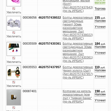
моргающий, малый
магазине
(болт)
(Арт.4620757437643)
Торговатьс
(пр-ль ИРБИС)
Увеличить
00036056
4620757438022
Болты декоративные
155
руб.
Напомнить
светодиодные
(череп) 30мм,
Уточнить ц
разноцветное
мерцание, 2шт
(Арт.4620757438022)
Увеличить
(пр-ль ИРБИС)
00035509
4620757430361
Болты декоративные
184
руб.
Напомнить
светодиодные 30мм,
разноцветное
Уточнить ц
мерцание, 2шт
(Арт.4620757430361)
(пр-ль ИРБИС)
Увеличить
00035553
4620757437957
Болты декоративные
110
руб.
Напомнить
Череп,золото (2шт)
(Арт.4620757437957)
Уточнить ц
(пр-ль ИРБИС)
Увеличить
00087401
Колпачки на нипель
190
руб.
Напомнить
декаративные (ком
2шт.) "пивная банка"
Уточнить ц
(пр-ль ИРБИС)