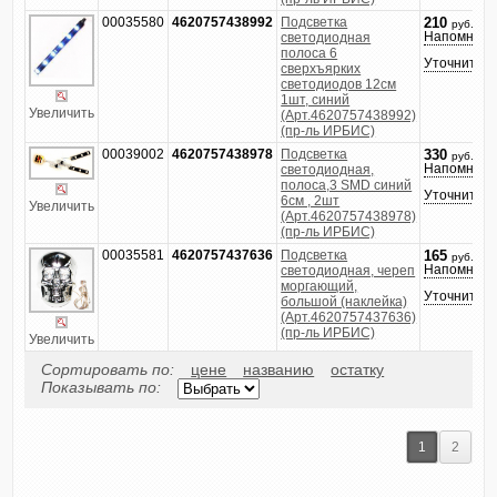
00035580
4620757438992
Подсветка
210
руб.
Напомнить
светодиодная
полоса 6
Уточнить ц
сверхъярких
светодиодов 12см
1шт, синий
Увеличить
(Арт.4620757438992)
(пр-ль ИРБИС)
00039002
4620757438978
Подсветка
330
руб.
Напомнить
светодиодная,
полоса,3 SMD синий
Уточнить ц
6см , 2шт
Увеличить
(Арт.4620757438978)
(пр-ль ИРБИС)
00035581
4620757437636
Подсветка
165
руб.
Напомнить
светодиодная, череп
моргающий,
Уточнить ц
большой (наклейка)
(Арт.4620757437636)
(пр-ль ИРБИС)
Увеличить
Сортировать по:
цене
названию
остатку
Показывать по:
1
2