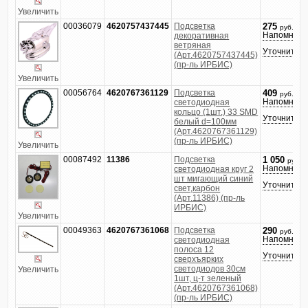
Увеличить
00036079
4620757437445
Подсветка
275
руб.
Напомнить
декоративная
ветряная
Уточнить ц
(Арт.4620757437445)
(пр-ль ИРБИС)
Увеличить
00056764
4620767361129
Подсветка
409
руб.
Напомнить
светодиодная
кольцо (1шт.) 33 SMD
Уточнить ц
белый d=100мм
(Арт.4620767361129)
(пр-ль ИРБИС)
Увеличить
00087492
11386
Подсветка
1 050
руб.
Напомнить
светодиодная круг 2
шт мигающий синий
Уточнить ц
свет,карбон
(Арт.11386) (пр-ль
ИРБИС)
Увеличить
00049363
4620767361068
Подсветка
290
руб.
Напомнить
светодиодная
полоса 12
Уточнить ц
сверхъярких
светодиодов 30см
Увеличить
1шт, ц-т зеленый
(Арт.4620767361068)
(пр-ль ИРБИС)