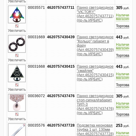
Увеличить
00035571
4620757437711
Панно светодиодное
305
руб.
"VICTORY"
Наличие в
(Арт.4620757437711)
магазине
(пр-ль ИРБИС)
Торговатьс
Увеличить
00031669
4620757430439
Панно светодиодное
443
руб.
"Кольцо" габарит в
Наличие в
фару
магазине
(Арт.4620757430439)
(пр-ль ИРБИС)
Торговатьс
Увеличить
00031668
4620757430415
Панно светодиодное
443
руб.
"смайлик"
Наличие в
(Арт.4620757430415)
магазине
(пр-ль ИРБИС)
Торговатьс
Увеличить
00036072
4620757437476
Панно светодиодное
305
руб.
стоп-сигнал/габарит
Наличие в
ТИП-3
магазине
(Арт.4620757437476)
(пр-ль ИРБИС)
Торговатьс
Увеличить
00035576
4620757437728
Подсветка неоновая
253
руб.
трубка 1 шт. 130мм
Наличие в
(Арт.4620757437728)