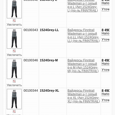
8 490
руб
Напомни
Wademan ц-т серый
р-р L (Арт.1524Grey-
Уточнить
L) (пр-ль FINNTRAIL)
Увеличить
00100343
1524Grey-LL
Вайдерсы Finntrail
8 490
руб
Напомни
Wademan ц-т серый
р-р LL (Арт.1524Grey-
Уточнить
LL) (пр-ль FINNTRAIL)
Увеличить
00100346
1524Grey-M
Вайдерсы Finntrail
8 490
руб
Напомни
Wademan ц-т серый
р-р M (Арт.1524Grey-
Уточнить
M) (пр-ль FINNTRAIL)
Увеличить
00100344
1524Grey-XL
Вайдерсы Finntrail
8 490
руб
Напомни
Wademan ц-т серый
р-р XL (Арт.1524Grey-
Уточнить
XL) (пр-ль FINNTRAIL)