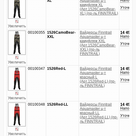
Напомни
XL
Aquamaster ц-т
камуфляж XL
Уточнить
(Арт.1526CamoBear-
XL) (пр-ль FINNTRAIL)
Увеличить
00100355
1526CamoBear-
Вайдерсы Finntrail
14 490
р
Напомни
XXL
Aquamaster ц-т
камуфляж XXL
Уточнить
(Арт.1526CamoBear-
XXL) (пр-ль
FINNTRAIL)
Увеличить
00100347
1526Red-L
Вайдерсы Finntrail
14 490
р
Напомни
Aquamaster ц-т
красный L
Уточнить
(Арт.1526Red-L) (пр-
ль FINNTRAIL)
Увеличить
00100348
1526Red-LL
Вайдерсы Finntrail
14 490
р
Напомни
Aquamaster ц-т
красный LL
Уточнить
(Арт.1526Red-LL) (пр-
ль FINNTRAIL)
Увеличить