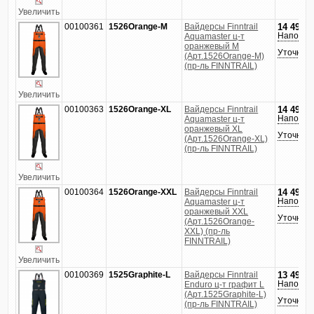
Увеличить
00100361
1526Orange-M
Вайдерсы Finntrail
14 490
р
Напомни
Aquamaster ц-т
оранжевый M
Уточнить
(Арт.1526Orange-M)
(пр-ль FINNTRAIL)
Увеличить
00100363
1526Orange-XL
Вайдерсы Finntrail
14 490
р
Напомни
Aquamaster ц-т
оранжевый XL
Уточнить
(Арт.1526Orange-XL)
(пр-ль FINNTRAIL)
Увеличить
00100364
1526Orange-XXL
Вайдерсы Finntrail
14 490
р
Напомни
Aquamaster ц-т
оранжевый XXL
Уточнить
(Арт.1526Orange-
XXL) (пр-ль
FINNTRAIL)
Увеличить
00100369
1525Graphite-L
Вайдерсы Finntrail
13 490
р
Напомни
Enduro ц-т графит L
(Арт.1525Graphite-L)
Уточнить
(пр-ль FINNTRAIL)