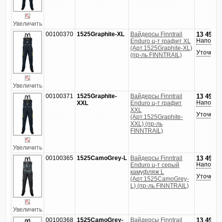
Увеличить
00100370
1525Graphite-XL
Вайдерсы Finntrail
13 490
р
Напомни
Enduro ц-т графит XL
(Арт.1525Graphite-XL)
Уточнить
(пр-ль FINNTRAIL)
Увеличить
00100371
1525Graphite-
Вайдерсы Finntrail
13 490
р
Напомни
XXL
Enduro ц-т графит
XXL
Уточнить
(Арт.1525Graphite-
XXL) (пр-ль
FINNTRAIL)
Увеличить
00100365
1525CamoGrey-L
Вайдерсы Finntrail
13 490
р
Напомни
Enduro ц-т серый
камуфляж L
Уточнить
(Арт.1525CamoGrey-
L) (пр-ль FINNTRAIL)
Увеличить
00100368
1525CamoGrey-
Вайдерсы Finntrail
13 490
р