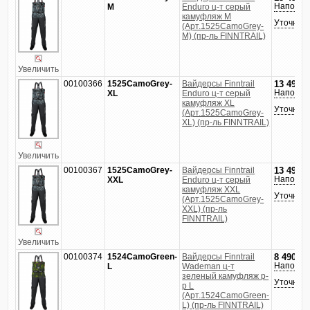
Напомни
M
Enduro ц-т серый
камуфляж M
Уточнить
(Арт.1525CamoGrey-
M) (пр-ль FINNTRAIL)
Увеличить
00100366
1525CamoGrey-
Вайдерсы Finntrail
13 490
р
Напомни
XL
Enduro ц-т серый
камуфляж XL
Уточнить
(Арт.1525CamoGrey-
XL) (пр-ль FINNTRAIL)
Увеличить
00100367
1525CamoGrey-
Вайдерсы Finntrail
13 490
р
Напомни
XXL
Enduro ц-т серый
камуфляж XXL
Уточнить
(Арт.1525CamoGrey-
XXL) (пр-ль
FINNTRAIL)
Увеличить
00100374
1524CamoGreen-
Вайдерсы Finntrail
8 490
руб
Напомни
L
Wademan ц-т
зеленый камуфляж р-
Уточнить
р L
(Арт.1524CamoGreen-
L) (пр-ль FINNTRAIL)