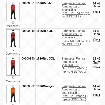
00100351
1526Red-M
Вайдерсы Finntrail
14 490
р
Напомни
Aquamaster ц-т
красный M
Уточнить
(Арт.1526Red-M) (пр-
ль FINNTRAIL)
Увеличить
00100349
1526Red-XL
Вайдерсы Finntrail
14 490
р
Напомни
Aquamaster ц-т
красный XL
Уточнить
(Арт.1526Red-XL) (пр-
ль FINNTRAIL)
Увеличить
00100350
1526Red-XXL
Вайдерсы Finntrail
14 490
р
Напомни
Aquamaster ц-т
красный XXL
Уточнить
(Арт.1526Red-XXL)
(пр-ль FINNTRAIL)
Увеличить
00100362
1526Orange-L
Вайдерсы Finntrail
14 490
р
Напомни
Aquamaster ц-т
оранжевый L
Уточнить
(Арт.1526Orange-L)
(пр-ль FINNTRAIL)