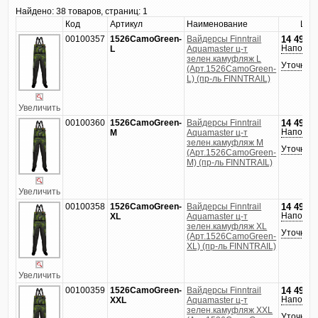
Найдено:
38 товаров, страниц: 1
Код
Артикул
Наименование
Цен
00100357
1526CamoGreen-
Вайдерсы Finntrail
14 490
р
Напомни
L
Aquamaster ц-т
зелен.камуфляж L
Уточнить
(Арт.1526CamoGreen-
L) (пр-ль FINNTRAIL)
Увеличить
00100360
1526CamoGreen-
Вайдерсы Finntrail
14 490
р
Напомни
M
Aquamaster ц-т
зелен.камуфляж M
Уточнить
(Арт.1526CamoGreen-
M) (пр-ль FINNTRAIL)
Увеличить
00100358
1526CamoGreen-
Вайдерсы Finntrail
14 490
р
Напомни
XL
Aquamaster ц-т
зелен.камуфляж XL
Уточнить
(Арт.1526CamoGreen-
XL) (пр-ль FINNTRAIL)
Увеличить
00100359
1526CamoGreen-
Вайдерсы Finntrail
14 490
р
Напомни
XXL
Aquamaster ц-т
зелен.камуфляж XXL
Уточнить