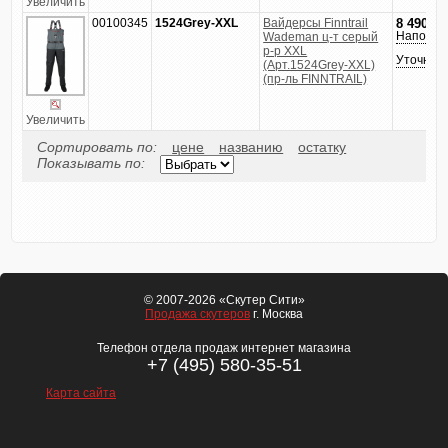
Увеличить
00100345
1524Grey-XXL
Вайдерсы Finntrail
8 490
руб
Напомни
Wademan ц-т серый
р-р XXL
Уточнить
(Арт.1524Grey-XXL)
(пр-ль FINNTRAIL)
Увеличить
Сортировать по:
цене
названию
остатку
Показывать по:
© 2007-2026 «Скутер Сити»
Продажа скутеров
г. Москва
Телефон отдела продаж интернет магазина
+7 (495) 580-35-51
Карта сайта