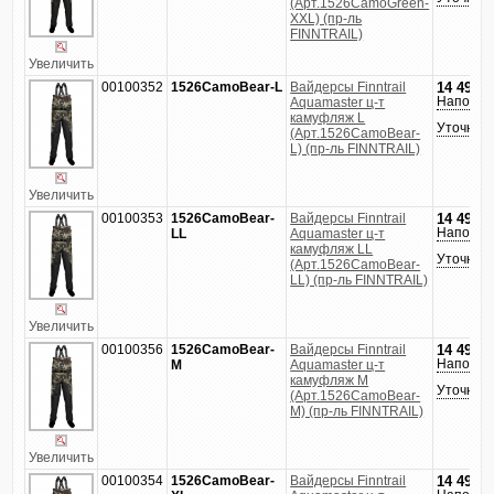
(Арт.1526CamoGreen-
XXL) (пр-ль
FINNTRAIL)
Увеличить
00100352
1526CamoBear-L
Вайдерсы Finntrail
14 490
р
Напомни
Aquamaster ц-т
камуфляж L
Уточнить
(Арт.1526CamoBear-
L) (пр-ль FINNTRAIL)
Увеличить
00100353
1526CamoBear-
Вайдерсы Finntrail
14 490
р
Напомни
LL
Aquamaster ц-т
камуфляж LL
Уточнить
(Арт.1526CamoBear-
LL) (пр-ль FINNTRAIL)
Увеличить
00100356
1526CamoBear-
Вайдерсы Finntrail
14 490
р
Напомни
M
Aquamaster ц-т
камуфляж M
Уточнить
(Арт.1526CamoBear-
M) (пр-ль FINNTRAIL)
Увеличить
00100354
1526CamoBear-
Вайдерсы Finntrail
14 490
р