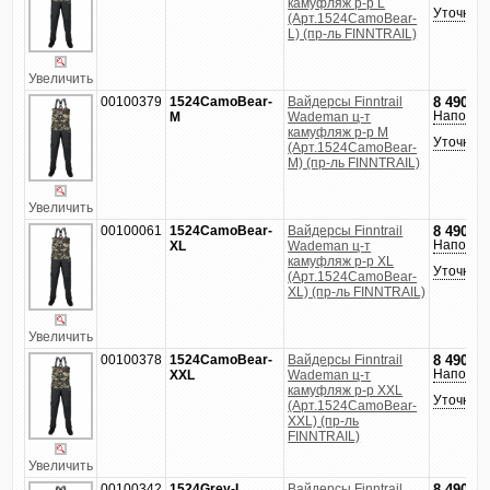
камуфляж р-р L
Уточнить
(Арт.1524CamoBear-
L) (пр-ль FINNTRAIL)
Увеличить
00100379
1524CamoBear-
Вайдерсы Finntrail
8 490
руб
Напомни
M
Wademan ц-т
камуфляж р-р M
Уточнить
(Арт.1524CamoBear-
M) (пр-ль FINNTRAIL)
Увеличить
00100061
1524CamoBear-
Вайдерсы Finntrail
8 490
руб
Напомни
XL
Wademan ц-т
камуфляж р-р XL
Уточнить
(Арт.1524CamoBear-
XL) (пр-ль FINNTRAIL)
Увеличить
00100378
1524CamoBear-
Вайдерсы Finntrail
8 490
руб
Напомни
XXL
Wademan ц-т
камуфляж р-р XXL
Уточнить
(Арт.1524CamoBear-
XXL) (пр-ль
FINNTRAIL)
Увеличить
00100342
1524Grey-L
Вайдерсы Finntrail