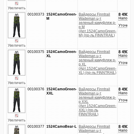
Увеличить
00100373
1524CamoGreen-
Вайдерсы Finntrail
8 490
руб
Напомни
M
Wademan ц-т
зеленый камуфляж р-
Уточнить
р M
(Арт.1524CamoGreen-
M) (пр-ль FINNTRAIL)
Увеличить
00100375
1524CamoGreen-
Вайдерсы Finntrail
8 490
руб
Напомни
XL
Wademan ц-т
зеленый камуфляж р-
Уточнить
р XL
(Арт.1524CamoGreen-
XL) (пр-ль FINNTRAIL)
Увеличить
00100376
1524CamoGreen-
Вайдерсы Finntrail
8 490
руб
Напомни
XXL
Wademan ц-т
зеленый камуфляж р-
Уточнить
р XXL
(Арт.1524CamoGreen-
XXL) (пр-ль
FINNTRAIL)
Увеличить
00100377
1524CamoBear-L
Вайдерсы Finntrail
8 490
руб
Напомни
Wademan ц-т