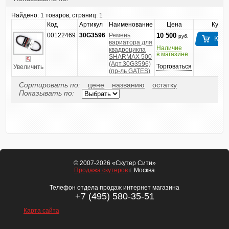
Найдено:
1 товаров, страниц: 1
Код
Артикул
Наименование
Цена
Купит
00122469
30G3596
Ремень
10 500
руб.
вариатора для
Наличие
квадроцикла
в магазине
SHARMAX 500
(Арт.30G3596)
Торговаться
Увеличить
(пр-ль GATES)
Сортировать по:
цене
названию
остатку
Показывать по:
© 2007-2026 «Скутер Сити»
Продажа скутеров
г. Москва
Телефон отдела продаж интернет магазина
+7 (495) 580-35-51
Карта сайта