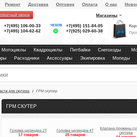
Ремонт
Доставка
Оптовик
Оплата
О нас
Ново
 обратный звонок
Магазины
+7(495) 106-00-33
ЧЕХОВ
+7(495) 151-84-05
Кор
+7(495) 104-62-62
+7(925) 029-60-38
Пус
Мотоциклы
Квадроциклы
Питбайки
Снегоходы
Мо
оры
Расходники
Аксессуары
Экипировка
Мопеды
асти для скутера
ГРМ скутер
ГРМ СКУТЕР
Клапана,пружины,су
Головка цилиндра 2T
Головка цилиндра 4T
скутера
17 товаров
25 товаров