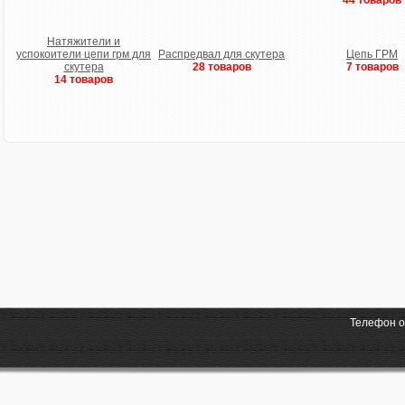
44 товаров
Натяжители и
успокоители цепи грм для
Распредвал для скутера
Цепь ГРМ
скутера
28 товаров
7 товаров
14 товаров
Телефон о