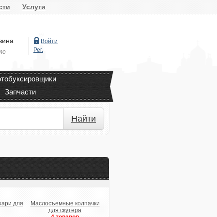
сти
Услуги
зина
Войти
Рег.
то
тобуксировщики
Запчасти
Найти
хари для
Маслосъемные колпачки
для скутера