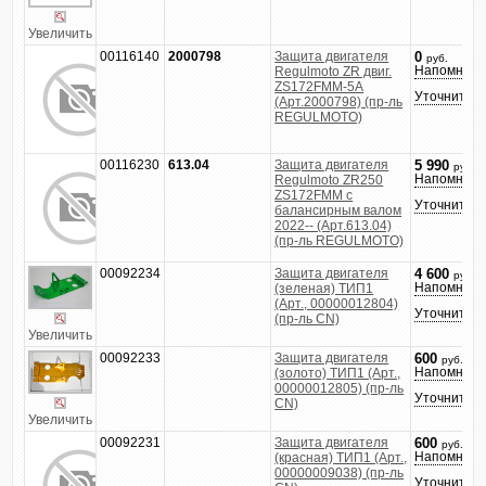
Увеличить
00116140
2000798
Защита двигателя
0
руб.
Напомнить
Regulmoto ZR двиг.
ZS172FMM-5A
Уточнить ц
(Арт.2000798) (пр-ль
REGULMOTO)
00116230
613.04
Защита двигателя
5 990
руб.
Напомнить
Regulmoto ZR250
ZS172FMM с
Уточнить ц
балансирным валом
2022-- (Арт.613.04)
(пр-ль REGULMOTO)
00092234
Защита двигателя
4 600
руб.
Напомнить
(зеленая) ТИП1
(Арт., 00000012804)
Уточнить ц
(пр-ль CN)
Увеличить
00092233
Защита двигателя
600
руб.
Напомнить
(золото) ТИП1 (Арт.,
00000012805) (пр-ль
Уточнить ц
CN)
Увеличить
00092231
Защита двигателя
600
руб.
Напомнить
(красная) ТИП1 (Арт.,
00000009038) (пр-ль
Уточнить ц