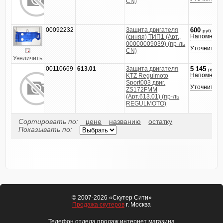
CN)
00092232
Защита двигателя
600
руб.
Напомнить
(синяя) ТИП1 (Арт.,
00000009039) (пр-ль
Уточнить ц
CN)
Увеличить
00110669
613.01
Защита двигателя
5 145
руб.
Напомнить
KTZ Regulmoto
Sport003 двиг.
Уточнить ц
ZS172FMM
(Арт.613.01) (пр-ль
REGULMOTO)
Сортировать по:
цене
названию
остатку
Показывать по:
© 2007-2026 «Скутер Сити»
Продажа скутеров
г. Москва
Телефон отдела продаж интернет магазина