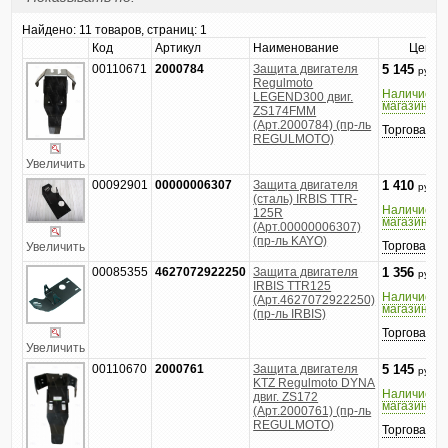
Найдено:
11 товаров, страниц: 1
Код
Артикул
Наименование
Цена
00110671
2000784
Защита двигателя
5 145
руб.
Regulmoto
Наличие в
LEGEND300 двиг.
магазине
ZS174FMM
(Арт.2000784) (пр-ль
Торговатьс
REGULMOTO)
Увеличить
00092901
00000006307
Защита двигателя
1 410
руб.
(сталь) IRBIS TTR-
Наличие в
125R
магазине
(Арт.00000006307)
(пр-ль KAYO)
Торговатьс
Увеличить
00085355
4627072922250
Защита двигателя
1 356
руб.
IRBIS TTR125
Наличие в
(Арт.4627072922250)
магазине
(пр-ль IRBIS)
Торговатьс
Увеличить
00110670
2000761
Защита двигателя
5 145
руб.
KTZ Regulmoto DYNA
Наличие в
двиг. ZS172
магазине
(Арт.2000761) (пр-ль
REGULMOTO)
Торговатьс