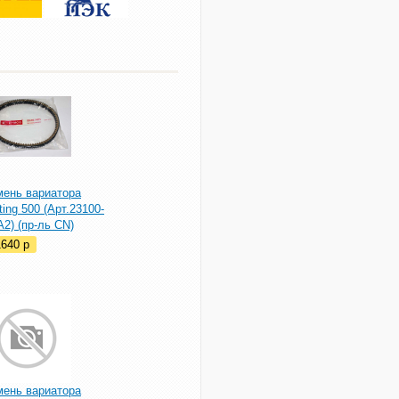
мень вариатора
ting 500 (Арт.23100-
2) (пр-ль CN)
1640
p
мень вариатора