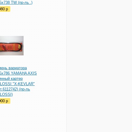
5х738 TW (пр-ль .)
080
p
мень вариатора
,5x786 YAMAHA AXIS
инный картер
LOSSI "X-KEVLAR"
т.6112742) (пр-ль
LOSSI)
900
p