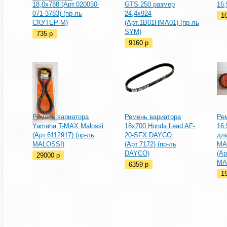
18,0х788 (Арт.020050-
GTS 250 размер
16,
071-3783) (пр-ль
24,4х924
1
СКУТЕР-М)
(Арт.1B01HMA01) (пр-ль
SYM)
735
p
9160
p
Ремень вариатора
Ремень вариатора
Ре
Yamaha T-MAX Malossi
18х700 Honda Lead AF-
16
(Арт.6112917) (пр-ль
20-SFX DAYCO
дл
MALOSSI)
(Арт.7172) (пр-ль
MA
DAYCO)
(Ар
29000
p
MA
6359
p
1