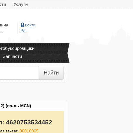
сти
Услуги
зина
Войти
Рег.
то
тобуксировщики
Запчасти
Найти
2) (пр-ль MCN)
л:
4620753534452
00010905
ля заказа: