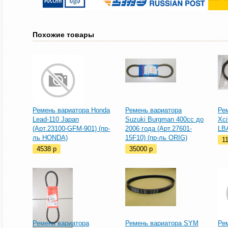
Похожие товары
Ремень вариатора Honda
Ремень вариатора
Ре
Lead-110 Japan
Suzuki Burgman 400cc до
Xci
(Арт.23100-GFM-901) (пр-
2006 года (Арт.27601-
LBA
ль HONDA)
15F10) (пр-ль ORIG)
1
4538
p
35000
p
Ремень вариатора
Ремень вариатора SYM
Ре