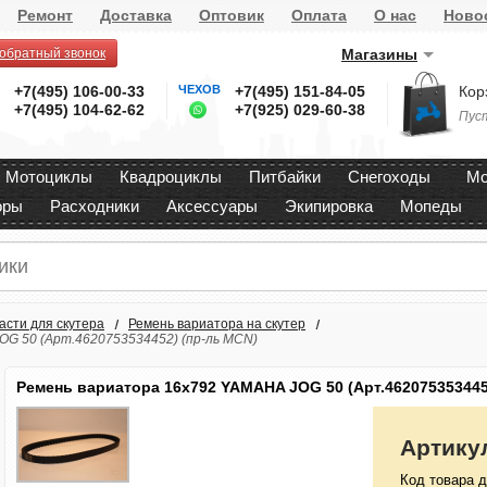
Ремонт
Доставка
Оптовик
Оплата
О нас
Ново
 обратный звонок
Магазины
+7(495) 106-00-33
ЧЕХОВ
+7(495) 151-84-05
Кор
+7(495) 104-62-62
+7(925) 029-60-38
Пус
Мотоциклы
Квадроциклы
Питбайки
Снегоходы
Мо
оры
Расходники
Аксессуары
Экипировка
Мопеды
асти для скутера
Ремень вариатора на скутер
G 50 (Арт.4620753534452) (пр-ль MCN)
Ремень вариатора 16х792 YAMAHA JOG 50 (Арт.462075353445
Артику
Код товара д