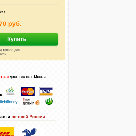
каз
70 руб.
Купить
д товара для
фону
трая
доставка по г. Москва
те
:
тавки
по всей России