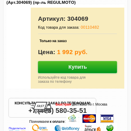
(Арт.304069) (пр-ль REGULMOTO)
Артикул:
304069
00110482
Код товара для заказа:
Только на заказ
Цена:
1 992 руб.
Купить
Используйте код товара для
заказа по телефону
КОНСУЛЬТАЦИЯ И ЗАКАЗ ПО ТЕЛЕФОНАМ:
Быстрая
доставка по г. Москва
+7 (495) 580-35-51
Принимаем
к оплате
:
Поделиться