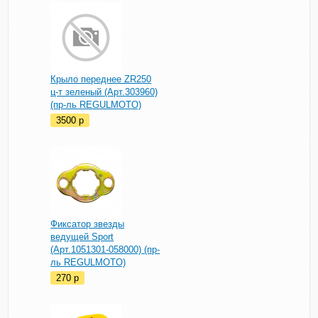
Крыло переднее ZR250
ц-т зеленый (Арт.303960)
(пр-ль REGULMOTO)
3500
p
Фиксатор звезды
ведущей Sport
(Арт.1051301-058000) (пр-
ль REGULMOTO)
270
p