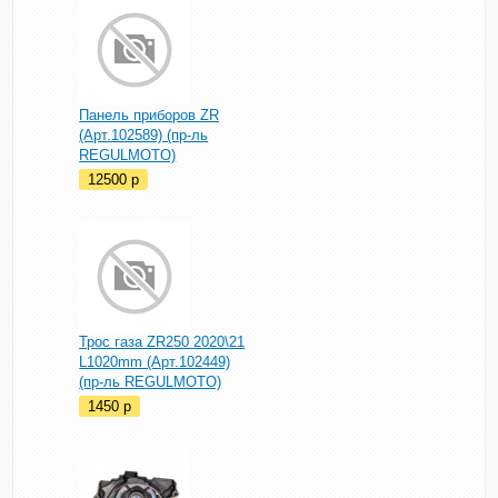
Панель приборов ZR
(Арт.102589) (пр-ль
REGULMOTO)
12500
p
Трос газа ZR250 2020\21
L1020mm (Арт.102449)
(пр-ль REGULMOTO)
1450
p