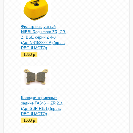
Фильтр воздушный
NIBBI Regulmoto ZR, CR-
Z, BSE серии Z 4-8
(Арт.NB152222-P) (пр-ль
REGULMOTO)
1360
p
Колодки тормозные
задние FA346 = ZR 21г.
(Арт.SBP-F151) (пр-ль
REGULMOTO)
1500
p