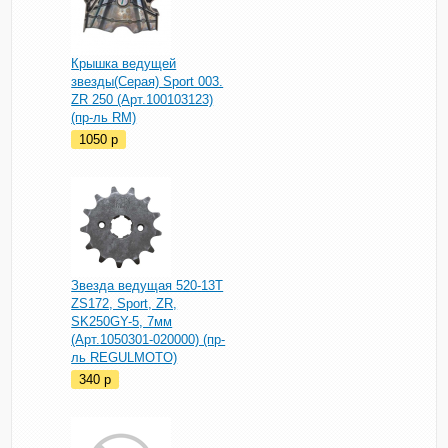
Крышка ведущей
звезды(Серая) Sport 003.
ZR 250 (Арт.100103123)
(пр-ль RM)
1050
p
Звезда ведущая 520-13T
ZS172, Sport, ZR,
SK250GY-5, 7мм
(Арт.1050301-020000) (пр-
ль REGULMOTO)
340
p