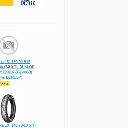
а 15" 150/90 B15
04 (74H) TL DUNLOP
т.100207-862-4063)
р-ль DUNLOP)
700
p
а 18" 140/70-18 67H