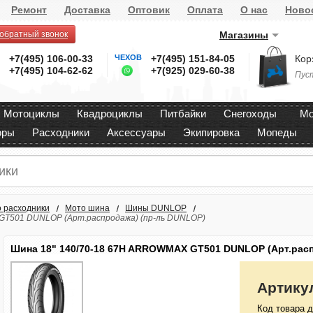
Ремонт
Доставка
Оптовик
Оплата
О нас
Ново
 обратный звонок
Магазины
+7(495) 106-00-33
ЧЕХОВ
+7(495) 151-84-05
Кор
+7(495) 104-62-62
+7(925) 029-60-38
Пус
Мотоциклы
Квадроциклы
Питбайки
Снегоходы
Мо
оры
Расходники
Аксессуары
Экипировка
Мопеды
 расходники
Мото шина
Шины DUNLOP
GT501 DUNLOP (Арт.распродажа) (пр-ль DUNLOP)
Шина 18" 140/70-18 67H ARROWMAX GT501 DUNLOP (Арт.рас
Артику
Код товара д