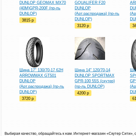
DUNLOP GEOMAX MX70
GQUALIFER F20
AR
(40M)GPR-200F (пр-ль
DUNLOP
DU
DUNLOP)
(Арт.распродажа) (пр-ль
(Ар
DUNLOP)
DU
3815
p
3120
p
3
Шина 17" 130/70-17 62H
Шина 14" 120/70-14
Ши
ARROWMAX GT501
DUNLOP SPORTMAX
SP
DUNLOP
GPR-100 55S (скутер)
GP
(Арт.распродажа) (пр-ль
(пр-ль DUNLOP)
(Ар
DUNLOP)
DU
4200
p
3720
p
6
Выбирая качество, обращайтесь к нам. Интернет-магазин «Скутер Сити», 