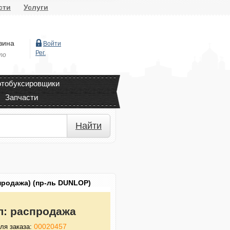
сти
Услуги
зина
Войти
Рег.
то
тобуксировщики
Запчасти
Найти
продажа) (пр-ль DUNLOP)
л:
распродажа
00020457
ля заказа: