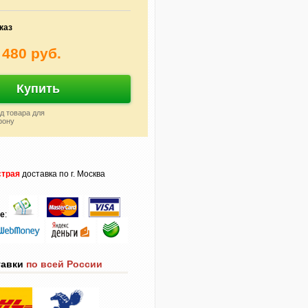
каз
 480 руб.
Купить
д товара для
фону
трая
доставка по г. Москва
те
:
тавки
по всей России