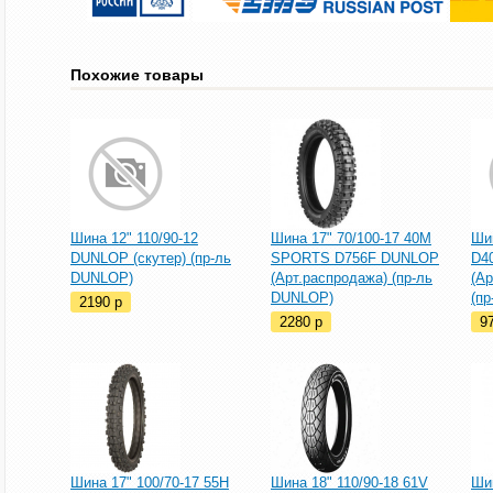
Похожие товары
Шина 12" 110/90-12
Шина 17" 70/100-17 40M
Шин
DUNLOP (скутер) (пр-ль
SPORTS D756F DUNLOP
D4
DUNLOP)
(Арт.распродажа) (пр-ль
(Ар
DUNLOP)
(п
2190
p
2280
p
9
Шина 17" 100/70-17 55H
Шина 18" 110/90-18 61V
Шин