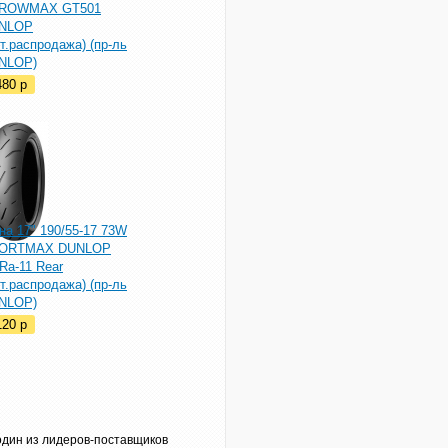
ROWMAX GT501
NLOP
т.распродажа) (пр-ль
NLOP)
480
p
на 17" 190/55-17 73W
ORTMAX DUNLOP
Ra-11 Rear
т.распродажа) (пр-ль
NLOP)
120
p
один из лидеров-поставщиков