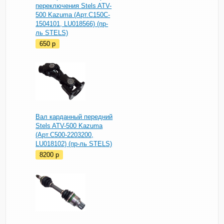
переключения Stels ATV-
500 Kazuma (Арт.C150C-
1504101, LU018566) (пр-
ль STELS)
650
p
Вал карданный передний
Stels ATV-500 Kazuma
(Арт.C500-2203200,
LU018102) (пр-ль STELS)
8200
p