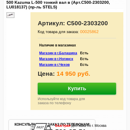
500 Kazuma L-500 тонкий вал в (Арт.C500-2303200,
LU018137) (пр-ль STELS)
Артикул:
C500-2303200
00025862
Код товара для заказа:
Наличие в магазинах
Магазин в г.Балашиха
Есть
Магазин в г.Ногинск
Есть
Магазин в г.Чехов
Есть
Цена:
14 950 руб.
Купить
Используйте код товара для
заказа по телефону
КОНСУЛЬТАЦИЯ И ЗАКАЗ ПО ТЕЛЕФОНАМ:
Быстрая
доставка по г. Москва