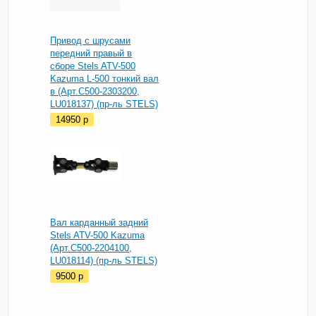
Привод с шрусами
передний правый в
сборе Stels ATV-500
Kazuma L-500 тонкий вал
в (Арт.C500-2303200,
LU018137) (пр-ль STELS)
14950
p
Вал карданный задний
Stels ATV-500 Kazuma
(Арт.C500-2204100,
LU018114) (пр-ль STELS)
9500
p