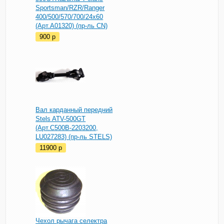
Sportsman/RZR/Ranger
400/500/570/700/24х60
(Арт.A01320) (пр-ль CN)
900
p
Вал карданный передний
Stels ATV-500GT
(Арт.C500B-2203200,
LU027283) (пр-ль STELS)
11900
p
Чехол рычага селектра