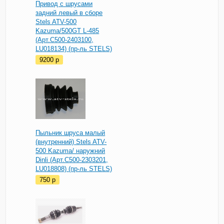
Привод с шрусами
задний левый в сборе
Stels ATV-500
Kazuma/500GT L-485
(Арт.C500-2403100,
LU018134) (пр-ль STELS)
9200
p
Пыльник шруса малый
(внутренний) Stels ATV-
500 Kazuma/ наружний
Dinli (Арт.C500-2303201,
LU018808) (пр-ль STELS)
750
p