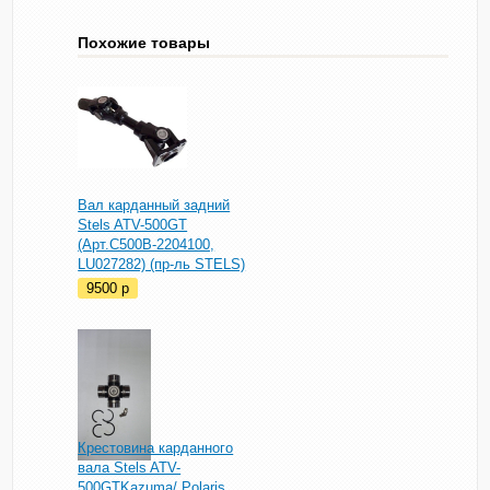
Похожие товары
Вал карданный задний
Stels ATV-500GT
(Арт.C500B-2204100,
LU027282) (пр-ль STELS)
9500
p
Крестовина карданного
вала Stels ATV-
500GTKazuma/ Polaris