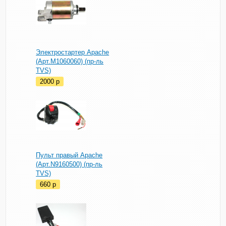
Электростартер Apache
(Арт.M1060060) (пр-ль
TVS)
2000
p
Пульт правый Apache
(Арт.N9160500) (пр-ль
TVS)
660
p