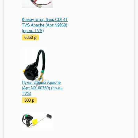
Коммутатор блок CDI 4T
TVS Apache (Арт.N9060)
(пр-ль TVS)
6350
p
Пульт левый Apache
(Арт.N9160760) (пр-ль
TVS)
300
p