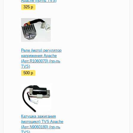
Apache (пр-ль TVS)
325
p
Реле (мото) регулятор
напряжения Apache
(Арт.R1060070) (пр-ль
TVS)
500
p
Катушка зажигания
(мотоцикл) TVS Apache
(Арт.N9060180) (пр-ль
TVS)