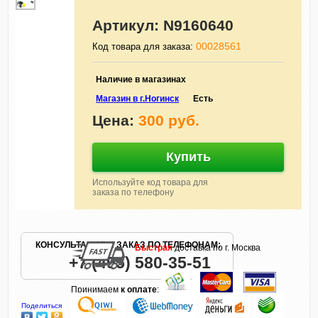
Артикул:
N9160640
00028561
Код товара для заказа:
Наличие в магазинах
Магазин в г.Ногинск
Есть
Цена:
300 руб.
Купить
Используйте код товара для
заказа по телефону
КОНСУЛЬТАЦИЯ И ЗАКАЗ ПО ТЕЛЕФОНАМ:
Быстрая
доставка по г. Москва
+7 (495) 580-35-51
Принимаем
к оплате
:
Поделиться