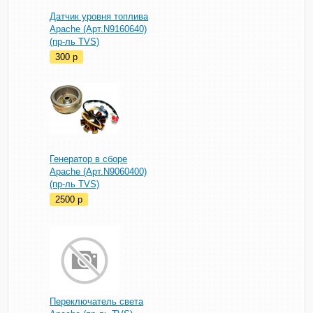
Датчик уровня топлива
Apache (Арт.N9160640)
(пр-ль TVS)
300
p
Генератор в сборе
Apache (Арт.N9060400)
(пр-ль TVS)
2500
p
Переключатель света