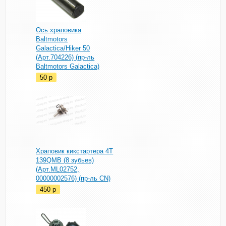
Ось храповика
Baltmotors
Galactica/Hiker 50
(Арт.704226) (пр-ль
Baltmotors Galactica)
50
p
Храповик кикстартера 4T
139QMB (8 зубьев)
(Арт.ML02752,
00000002576) (пр-ль CN)
450
p