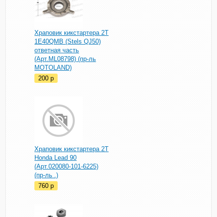
Храповик кикстартера 2T
1E40QMB (Stels QJ50)
ответная часть
(Арт.ML08798) (пр-ль
MOTOLAND)
200
p
Храповик кикстартера 2Т
Honda Lead 90
(Арт.020080-101-6225)
(пр-ль .)
760
p