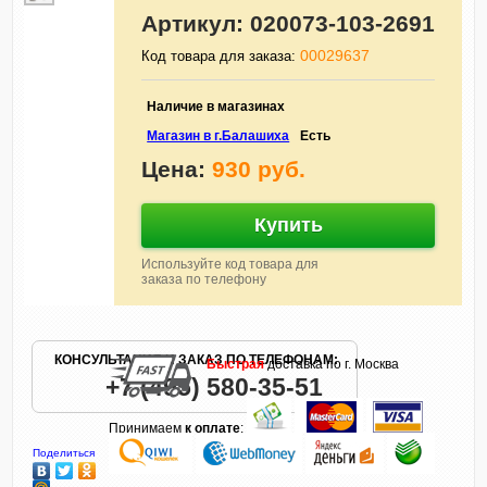
Артикул:
020073-103-2691
00029637
Код товара для заказа:
Наличие в магазинах
Магазин в г.Балашиха
Есть
Цена:
930 руб.
Купить
Используйте код товара для
заказа по телефону
КОНСУЛЬТАЦИЯ И ЗАКАЗ ПО ТЕЛЕФОНАМ:
Быстрая
доставка по г. Москва
+7 (495) 580-35-51
Принимаем
к оплате
:
Поделиться