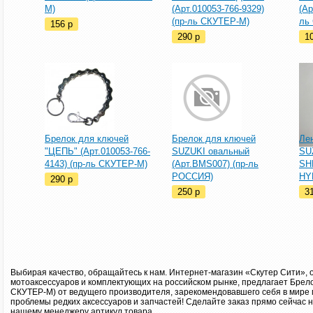
М)
(Арт.010053-766-9329)
(Ар
(пр-ль СКУТЕР-М)
ль
156
p
290
p
1
Брелок для ключей
Брелок для ключей
Ле
"ЦЕПЬ" (Арт.010053-766-
SUZUKI овальный
SUZ
4143) (пр-ль СКУТЕР-М)
(Арт.BMS007) (пр-ль
SHK
РОССИЯ)
HY
290
p
250
p
3
Выбирая качество, обращайтесь к нам. Интернет-магазин «Скутер Сити», 
мотоаксессуаров и комплектующих на российском рынке, предлагает Брел
СКУТЕР-М) от ведущего производителя, зарекомендовавшего себя в мире 
проблемы редких аксессуаров и запчастей! Сделайте заказ прямо сейчас 
нашему менеджеру артикул товара.