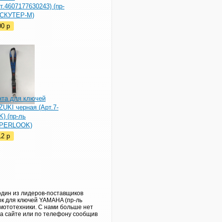
т.4607177630243) (пр-
 СКУТЕР-М)
00
p
нта для ключей
UKI черная (Арт.7-
) (пр-ль
PERLOOK)
12
p
один из лидеров-поставщиков
ок для ключей YAMAHA (пр-ль
мототехники. С нами больше нет
на сайте или по телефону сообщив