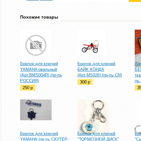
Похожие товары
Брелок для ключей
Брелок для ключей
Ле
YAMAHA овальный
БАЙК ХОНДА
БЕ
(Арт.BMS004R) (пр-ль
(Арт.MS026) (пр-ль CN)
тка
РОССИЯ)
ль
300
p
250
p
3
Брелок для ключей
Брелок для ключей
Бр
YAMAHA (пр-ль СКУТЕР-
"ТОРМОЗНОЙ ДИСК"
"С