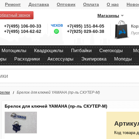
Ремонт
Доставка
Оптовик
Оплата
О нас
Ново
 обратный звонок
Магазины
+7(495) 106-00-33
ЧЕХОВ
+7(495) 151-84-05
Кор
+7(495) 104-62-62
+7(925) 029-60-38
Пус
Мотоциклы
Квадроциклы
Питбайки
Снегоходы
Мо
оры
Расходники
Аксессуары
Экипировка
Мопеды
релки
Брелок для ключей YAMAHA (пр-ль СКУТЕР-М)
Брелок для ключей YAMAHA (пр-ль СКУТЕР-М)
Артику
Код товара д