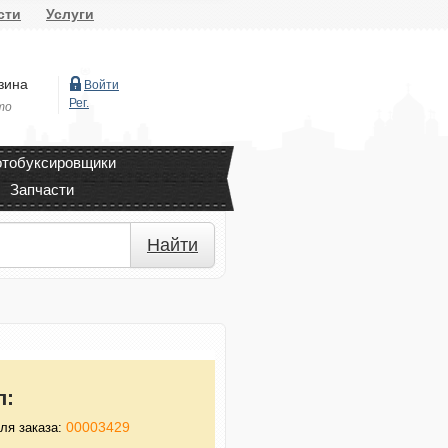
сти
Услуги
зина
Войти
Рег.
то
тобуксировщики
Запчасти
Найти
л:
00003429
ля заказа: