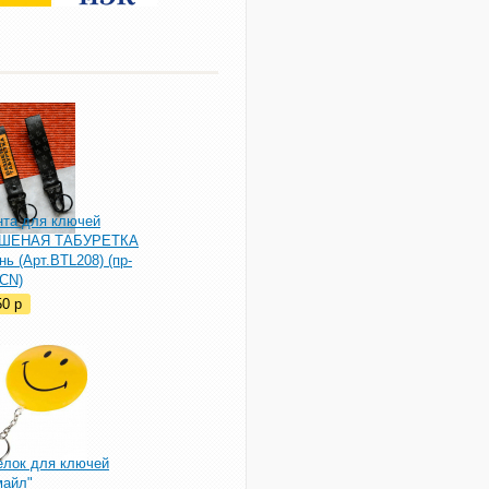
нта для ключей
ШЕНАЯ ТАБУРЕТКА
нь (Арт.BTL208) (пр-
 CN)
50
p
елок для ключей
майл"