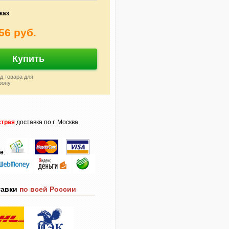
каз
56 руб.
Купить
д товара для
фону
трая
доставка по г. Москва
те
:
тавки
по всей России