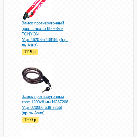
Замок противоугонный
цепь в чехле 900х8мм
TONYON
(Арт.4620757439159) (пр-
ль Азия)
1115
p
Замок противоугонный
трос 1200х8 мм HC87208
(Арт.020080-638-7266)
(пр-ль Азия)
1200
p