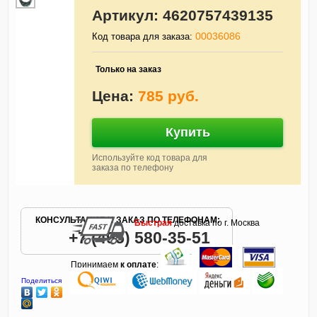
Артикул:
4620757439135
00036086
Код товара для заказа:
Только на заказ
Цена:
785 руб.
Купить
Используйте код товара для
заказа по телефону
КОНСУЛЬТАЦИЯ И ЗАКАЗ ПО ТЕЛЕФОНАМ:
Быстрая
доставка по г. Москва
+7 (495) 580-35-51
Принимаем
к оплате
:
Поделиться