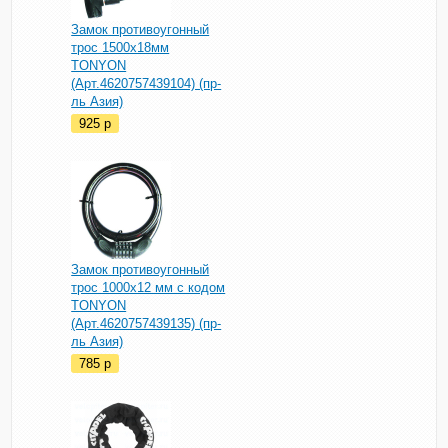
Замок противоугонный
трос 1500х18мм
TONYON
(Арт.4620757439104) (пр-
ль Азия)
925
p
Замок противоугонный
трос 1000х12 мм с кодом
TONYON
(Арт.4620757439135) (пр-
ль Азия)
785
p