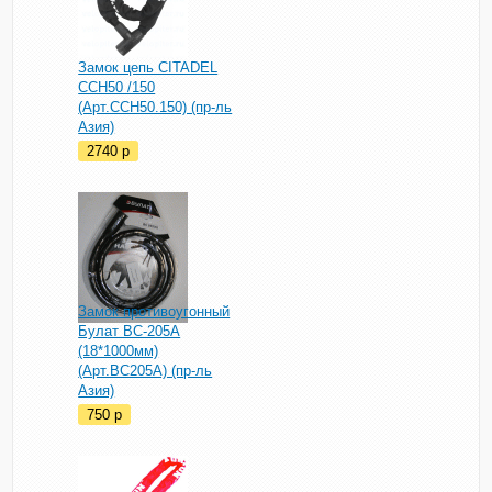
Замок цепь CITADEL
CCH50 /150
(Арт.CCH50.150) (пр-ль
Азия)
2740
p
Замок противоугонный
Булат BC-205A
(18*1000мм)
(Арт.BC205A) (пр-ль
Азия)
750
p