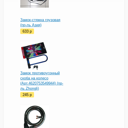
Замок-стяжка грузовая
(пр-ль Азия)
633
p
Замок противоугонный
скоба на колесо
(Арт.4620753549944) (пр-
ль Zhongli)
245
p