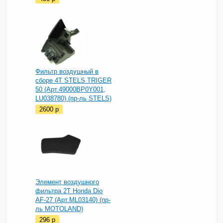
Фильтр воздушный в
сборе 4T STELS TRIGER
50 (Арт.49000BP0Y001,
LU038780) (пр-ль STELS)
2600
p
Элемент воздушного
фильтра 2T Honda Dio
AF-27 (Арт.ML03140) (пр-
ль MOTOLAND)
296
p