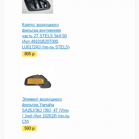
Корпус воздушного
фильтра внутренняя
часть 2T STELS Skif-50
(Арт.49101B20T000,
LU017241) (пр-ль STELS)
805
p
Элемент воздушного
фильтра Yamaha
SA26J/36J /39J, 4Т (Vino
/ Jog) (Арт.102618) (пр-ль
CN)
593
p