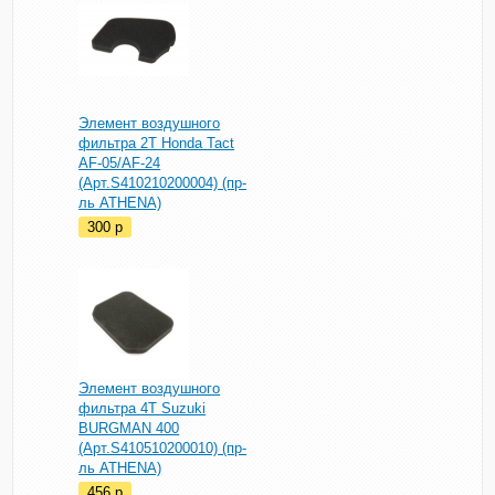
Элемент воздушного
фильтра 2T Honda Tact
AF-05/AF-24
(Арт.S410210200004) (пр-
ль ATHENA)
300
p
Элемент воздушного
фильтра 4Т Suzuki
BURGMAN 400
(Арт.S410510200010) (пр-
ль ATHENA)
456
p