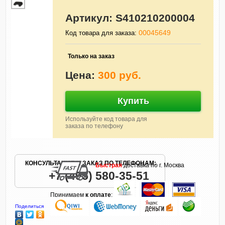
Артикул:
S410210200004
00045649
Код товара для заказа:
Только на заказ
Цена:
300 руб.
Купить
Используйте код товара для
заказа по телефону
КОНСУЛЬТАЦИЯ И ЗАКАЗ ПО ТЕЛЕФОНАМ:
Быстрая
доставка по г. Москва
+7 (495) 580-35-51
Принимаем
к оплате
:
Поделиться