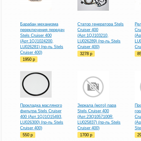
Барабан механизма
Статор генератора Stels
Рел
переключения передач
Cruiser 400
Cru
Stels Cruiser 400
(Арт.1QJ103210,
(Ар
(Арт.1QJ1024200,
LU026289) (пр-ль Stels
LU0
LU026281) (пр-ль Stels
Cruiser 400)
Cru
Cruiser 400)
3278
p
8
1950
p
Прокладка масляного
Зеркала (мото) пара
Пр
фильтра Stels Cruiser
Stels Cruiser 400
го
400 (Арт.1QJ1O15493,
(Арт.23Q1057100R,
Cru
LU026300) (пр-ль Stels
LU025837) (пр-ль Stels
(Ар
Cruiser 400)
Cruiser 400)
Ste
550
p
1700
p
2