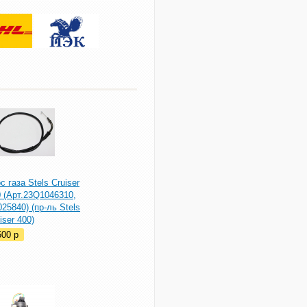
с газа Stels Cruiser
 (Арт.23Q1046310,
25840) (пр-ль Stels
iser 400)
500
p