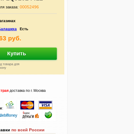
00052496
ля заказа:
агазинах
.Балашиха
Есть
63 руб.
Купить
д товара для
фону
трая
доставка по г. Москва
те
:
тавки
по всей России