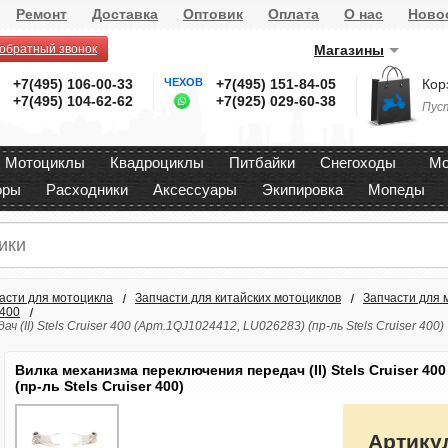
Ремонт
Доставка
Оптовик
Оплата
О нас
Ново
 обратный звонок
Магазины
+7(495) 106-00-33
ЧЕХОВ
+7(495) 151-84-05
Кор
+7(495) 104-62-62
+7(925) 029-60-38
Пус
Мотоциклы
Квадроциклы
Питбайки
Снегоходы
Мо
оры
Расходники
Аксессуары
Экипировка
Мопеды
асти для мотоцикла
Запчасти для китайских мотоциклов
Запчасти для 
 400
 (II) Stels Cruiser 400 (Арт.1QJ1024412, LU026283) (пр-ль Stels Cruiser 400)
Вилка механизма переключения передач (II) Stels Cruiser 40
(пр-ль Stels Cruiser 400)
Артику