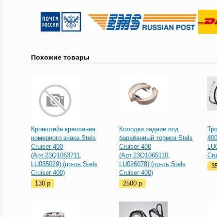
Похожие товары
Кронштейн крепления
Колодки задние под
Тро
номерного знака Stels
барабанный тормоз Stels
400
Cruiser 400
Cruiser 400
LU0
(Арт.23Q1063711,
(Арт.23Q1065110,
Cru
LU035029) (пр-ль Stels
LU026078) (пр-ль Stels
3
Cruiser 400)
Cruiser 400)
130
p
2500
p