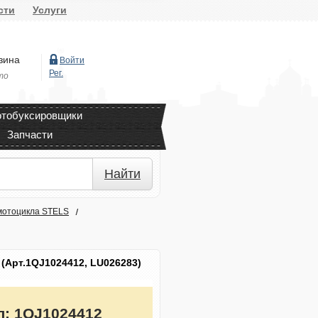
сти
Услуги
зина
Войти
Рег.
то
тобуксировщики
Запчасти
Найти
мотоцикла STELS
0 (Арт.1QJ1024412, LU026283)
л:
1QJ1024412