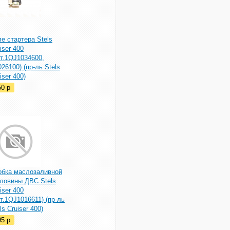
е стартера Stels
iser 400
т.1QJ1034600,
26100) (пр-ль Stels
iser 400)
50
p
обка маслозаливной
рловины ДВС Stels
iser 400
т.1QJ1016611) (пр-ль
ls Cruiser 400)
95
p