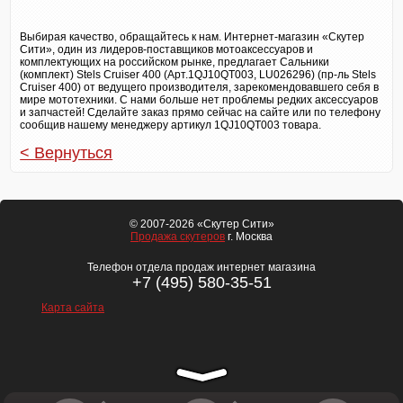
Выбирая качество, обращайтесь к нам. Интернет-магазин «Скутер
Сити», один из лидеров-поставщиков мотоаксессуаров и
комплектующих на российском рынке, предлагает Сальники
(комплект) Stels Cruiser 400 (Арт.1QJ10QT003, LU026296) (пр-ль Stels
Cruiser 400) от ведущего производителя, зарекомендовавшего себя в
мире мототехники. С нами больше нет проблемы редких аксессуаров
и запчастей! Сделайте заказ прямо сейчас на сайте или по телефону
сообщив нашему менеджеру артикул 1QJ10QT003 товара.
< Вернуться
© 2007-2026 «Скутер Сити»
Продажа скутеров
г. Москва
Телефон отдела продаж интернет магазина
+7 (495) 580-35-51
Карта сайта