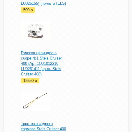
LU026155) (пр-ль STELS)
500
p
Головка цилиндра в
сборе №1 Stels Cruiser
400 (Арт.1QJ1012210,
LU026141) (пр-ль Stels
Cruiser 400)
18550
p
Трос-тяга заднего
тормоза Stels Cruiser 400