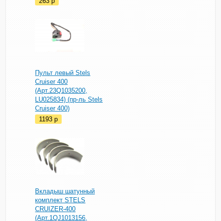
263
p
Пульт левый Stels
Cruiser 400
(Арт.23Q1035200,
LU025834) (пр-ль Stels
Cruiser 400)
1193
p
Вкладыш шатунный
комплект STELS
CRUIZER-400
(Арт.1QJ1013156,