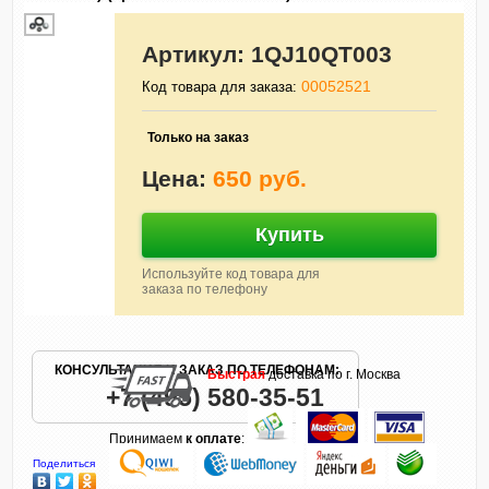
Артикул:
1QJ10QT003
00052521
Код товара для заказа:
Только на заказ
Цена:
650 руб.
Купить
Используйте код товара для
заказа по телефону
КОНСУЛЬТАЦИЯ И ЗАКАЗ ПО ТЕЛЕФОНАМ:
Быстрая
доставка по г. Москва
+7 (495) 580-35-51
Принимаем
к оплате
:
Поделиться