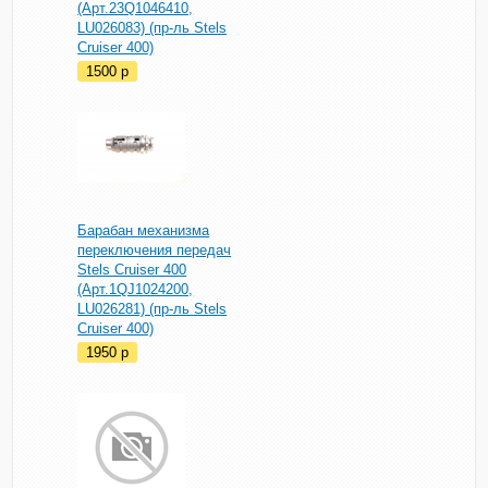
(Арт.23Q1046410,
LU026083) (пр-ль Stels
Cruiser 400)
1500
p
Барабан механизма
переключения передач
Stels Cruiser 400
(Арт.1QJ1024200,
LU026281) (пр-ль Stels
Cruiser 400)
1950
p