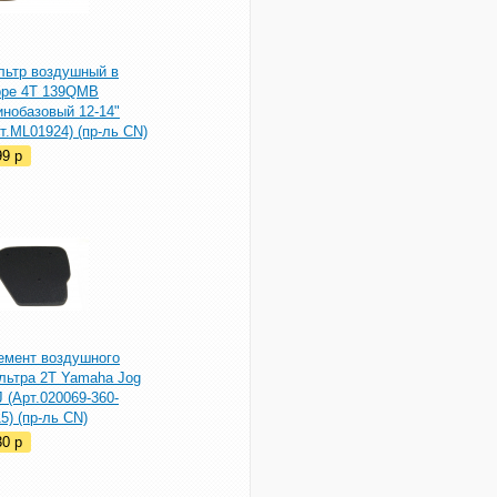
льтр воздушный в
оре 4T 139QMB
инобазовый 12-14"
т.ML01924) (пр-ль CN)
99
p
емент воздушного
льтра 2T Yamaha Jog
 (Арт.020069-360-
5) (пр-ль CN)
30
p