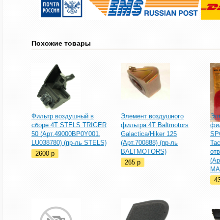
Похожие товары
Фильтр воздушный в
Элемент воздушного
Эл
сборе 4T STELS TRIGER
фильтра 4T Baltmotors
фи
50 (Арт.49000BP0Y001,
Galactica/Hiker 125
SP
LU038780) (пр-ль STELS)
(Арт.700888) (пр-ль
Tac
BALTMOTORS)
отв
2600
p
(Ар
265
p
MA
4