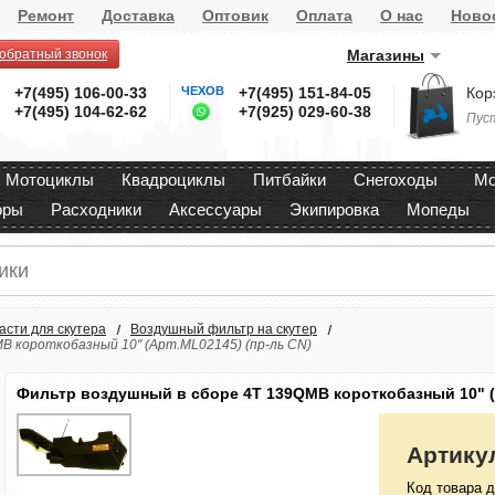
Ремонт
Доставка
Оптовик
Оплата
О нас
Ново
 обратный звонок
Магазины
+7(495) 106-00-33
ЧЕХОВ
+7(495) 151-84-05
Кор
+7(495) 104-62-62
+7(925) 029-60-38
Пус
Мотоциклы
Квадроциклы
Питбайки
Снегоходы
Мо
оры
Расходники
Аксессуары
Экипировка
Мопеды
асти для скутера
Воздушный фильтр на скутер
B короткобазный 10" (Арт.ML02145) (пр-ль CN)
Фильтр воздушный в сборе 4T 139QMB короткобазный 10" (А
Артику
Код товара д