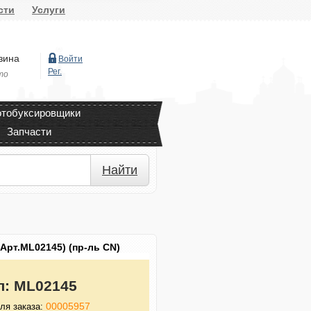
сти
Услуги
зина
Войти
Рег.
то
тобуксировщики
Запчасти
Найти
рт.ML02145) (пр-ль CN)
л:
ML02145
00005957
ля заказа: