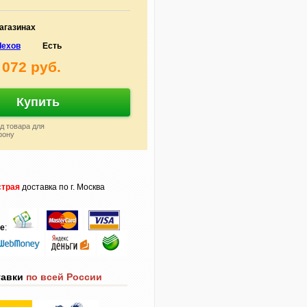
агазинах
Чехов
Есть
 072 руб.
Купить
д товара для
фону
трая
доставка по г. Москва
те
:
тавки
по всей России