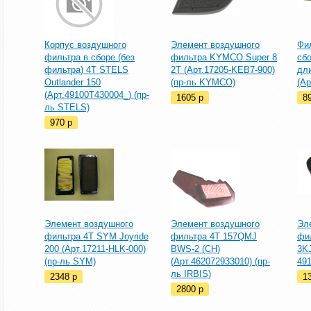
Корпус воздушного
Элемент воздушного
Фи
фильтра в сборе (без
фильтра KYMCO Super 8
сб
фильтра) 4T STELS
2T (Арт.17205-KEB7-900)
дл
Outlander 150
(пр-ль KYMCO)
(Ар
(Арт.49100T430004_) (пр-
1605
p
8
ль STELS)
970
p
Элемент воздушного
Элемент воздушного
Эл
фильтра 4Т SYM Joyride
фильтра 4T 157QMJ
фи
200 (Арт.17211-HLK-000)
BWS-2 (CH)
3KJ
(пр-ль SYM)
(Арт.462072933010) (пр-
491
ль IRBIS)
2348
p
1
2800
p