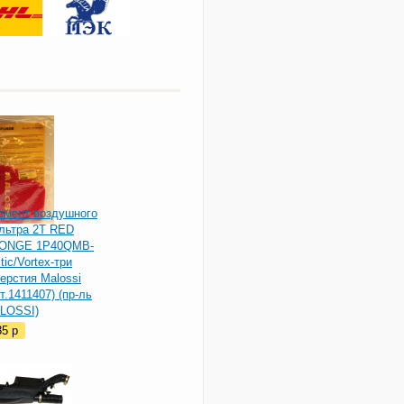
емент воздушного
льтра 2T RED
ONGE 1P40QMB-
tic/Vortex-три
ерстия Malossi
т.1411407) (пр-ль
LOSSI)
35
p