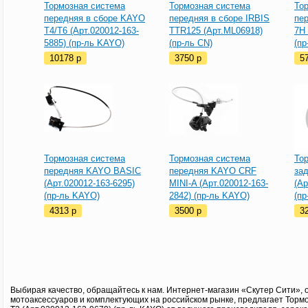
Тормозная система
Тормозная система
То
передняя в сборе KAYO
передняя в сборе IRBIS
пе
T4/T6 (Арт.020012-163-
TTR125 (Арт.ML06918)
7H 
5885) (пр-ль KAYO)
(пр-ль CN)
(п
10178
p
3750
p
5
Тормозная система
Тормозная система
То
передняя KAYO BASIC
передняя KAYO CRF
за
(Арт.020012-163-6295)
MINI-A (Арт.020012-163-
(Ар
(пр-ль KAYO)
2842) (пр-ль KAYO)
(п
4313
p
3500
p
3
Выбирая качество, обращайтесь к нам. Интернет-магазин «Скутер Сити», 
мотоаксессуаров и комплектующих на российском рынке, предлагает Торм