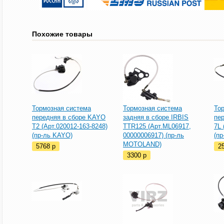
Похожие товары
Тормозная система
Тормозная система
То
передняя в сборе KAYO
задняя в сборе IRBIS
пе
T2 (Арт.020012-163-8248)
TTR125 (Арт.ML06917,
7L 
(пр-ль KAYO)
00000006917) (пр-ль
(п
MOTOLAND)
5768
p
2
3300
p