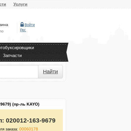
сти
Услуги
зина
Войти
Рег.
то
тобуксировщики
Запчасти
Найти
9679) (пр-ль KAYO)
л:
020012-163-9679
00060178
ля заказа: