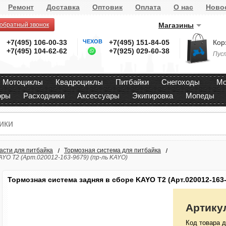
Ремонт
Доставка
Оптовик
Оплата
О нас
Ново
 обратный звонок
Магазины
+7(495) 106-00-33
ЧЕХОВ
+7(495) 151-84-05
Кор
+7(495) 104-62-62
+7(925) 029-60-38
Пус
Мотоциклы
Квадроциклы
Питбайки
Снегоходы
Мо
оры
Расходники
Аксессуары
Экипировка
Мопеды
асти для питбайка
Тормозная система для питбайка
AYO T2 (Арт.020012-163-9679) (пр-ль KAYO)
Тормозная система задняя в сборе KAYO T2 (Арт.020012-163-
Артику
Код товара д