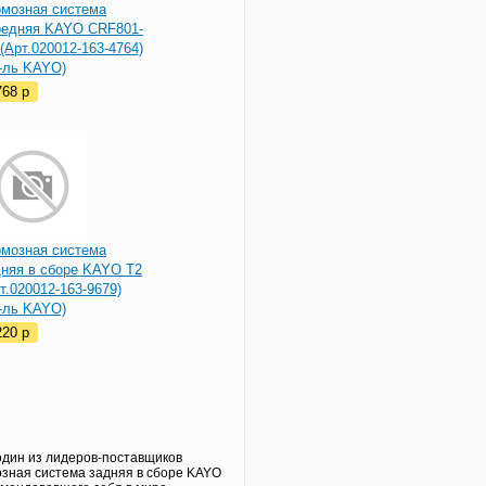
рмозная система
редняя KAYO CRF801-
(Арт.020012-163-4764)
р-ль KAYO)
768
p
рмозная система
дняя в сборе KAYO T2
т.020012-163-9679)
р-ль KAYO)
220
p
один из лидеров-поставщиков
озная система задняя в сборе KAYO