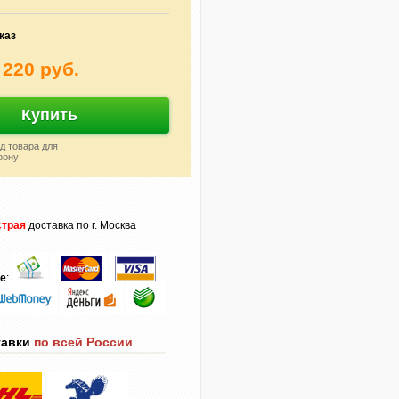
каз
 220 руб.
Купить
д товара для
фону
трая
доставка по г. Москва
те
:
тавки
по всей России