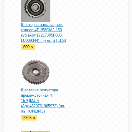
Шестерня вала заднего
колеса 4T 158QMJ 150
куб (Арт.17217J05F000,
LU009344) (пр-ль STELS)
600
p
Шестерня редуктора
промежуточная 4T
157QMJ-H
(Арт.4620761965972) (пр-
ль HONLING)
2395
p