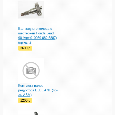
Вал заднего колеса с
шестерней Honda Lead
90 (Арт.010059-082-5887)
(пр-ль .)
3600
p
Комплект валов
редуктора ELEGANT (пр-
ль ABM)
1200
p