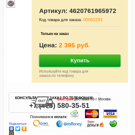
Артикул:
4620761965972
00060293
Код товара для заказа:
Только на заказ
Цена:
2 395 руб.
Купить
Используйте код товара для
заказа по телефону
КОНСУЛЬТАЦИЯ И ЗАКАЗ ПО ТЕЛЕФОНАМ:
Быстрая
доставка по г. Москва
+7 (495) 580-35-51
Принимаем
к оплате
:
Поделиться