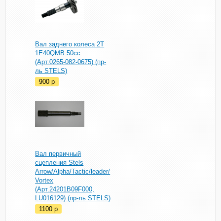
Вал заднего колеса 2T
1E40QMB 50cc
(Арт.0265-082-0675) (пр-
ль STELS)
900
p
Вал первичный
сцепления Stels
Arrow/Alpha/Tactic/leader/
Vortex
(Арт.24201B09F000,
LU016129) (пр-ль STELS)
1100
p