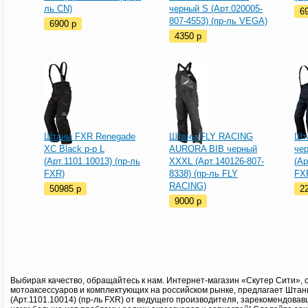
ль CN)
черный S (Арт.020005-
6
807-4553) (пр-ль VEGA)
6900
p
4350
p
Штаны FXR Renegade
Штаны FLY RACING
Шт
XC Black р-р L
AURORA BIB черный
че
(Арт.1101.10013) (пр-ль
XXXL (Арт.140126-807-
(Ар
FXR)
8338) (пр-ль FLY
FX
RACING)
50985
p
2
9000
p
Выбирая качество, обращайтесь к нам. Интернет-магазин «Скутер Сити», 
мотоаксессуаров и комплектующих на российском рынке, предлагает Штан
(Арт.1101.10014) (пр-ль FXR) от ведущего производителя, зарекомендовав