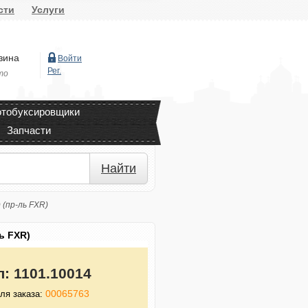
сти
Услуги
зина
Войти
Рег.
то
тобуксировщики
Запчасти
Найти
 (пр-ль FXR)
ь FXR)
л:
1101.10014
00065763
ля заказа: