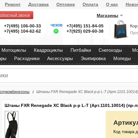
Ремонт
Доставка
Оптовик
Оплата
О нас
Ново
 обратный звонок
Магазины
+7(495) 106-00-33
ЧЕХОВ
+7(495) 151-84-05
Кор
+7(495) 104-62-62
+7(925) 029-60-38
Пус
Мотоциклы
Квадроциклы
Питбайки
Снегоходы
Мо
оры
Расходники
Аксессуары
Экипировка
Мопеды
олукомбинезоны
Штаны FXR Renegade XC Black р-р L-T (Арт.1101.10014)
Штаны FXR Renegade XC Black р-р L-T (Арт.1101.10014) (пр-л
Артику
Код товара д