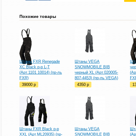
Похожие товары
Штаны FXR Renegade
Штаны VEGA
Шт
XC Black р-р L-T
SNOWMOBILE BIB
чер
(Арт.1101.10014) (пр-ль
черный XL (Арт.020005-
(Ар
FXR)
807-4453) (пр-ль VEGA)
FX
39000
p
4350
p
1
Штаны FXR Black р-р
Штаны VEGA
Шт
XXL (Арт.ML20935) (пр-
SNOWMOBILE BIB
(Ар