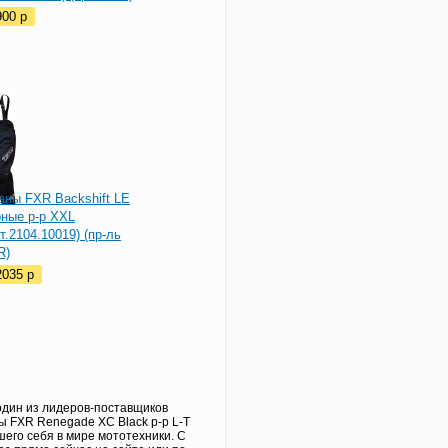
900
p
аны FXR Backshift LE
рные р-р XXL
т.2104.10019) (пр-ль
R)
2035
p
один из лидеров-поставщиков
ы FXR Renegade XC Black р-р L-T
шего себя в мире мототехники. С