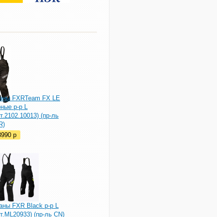
аны FXRTeam FX LE
ные р-р L
т.2102.10013) (пр-ль
R)
3990
p
аны FXR Black р-р L
т.ML20933) (пр-ль CN)