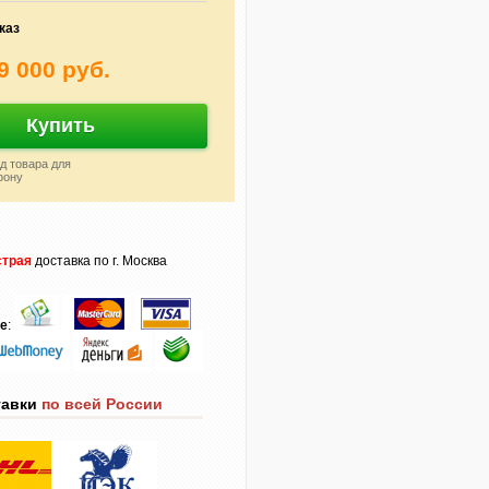
каз
9 000 руб.
Купить
д товара для
фону
трая
доставка по г. Москва
те
:
тавки
по всей России