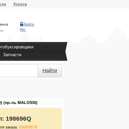
сти
Услуги
зина
Войти
Рег.
то
тобуксировщики
Запчасти
Найти
) (пр-ль MALOSSI)
л:
198696Q
00069876
ля заказа: