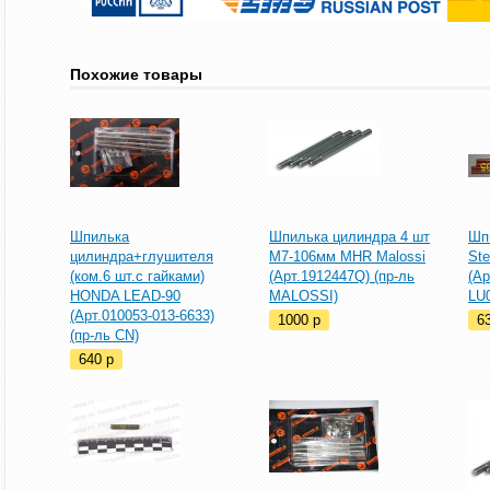
Похожие товары
Шпилька
Шпилька цилиндра 4 шт
Шп
цилиндра+глушителя
М7-106мм MHR Malossi
Ste
(ком.6 шт.с гайками)
(Арт.1912447Q) (пр-ль
(Ар
HONDA LEAD-90
MALOSSI)
LU0
(Арт.010053-013-6633)
1000
p
6
(пр-ль CN)
640
p