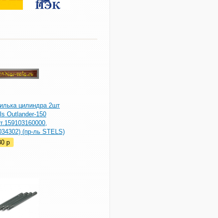
илька цилиндра 2шт
ls Outlander-150
т.159103160000,
34302) (пр-ль STELS)
30
p