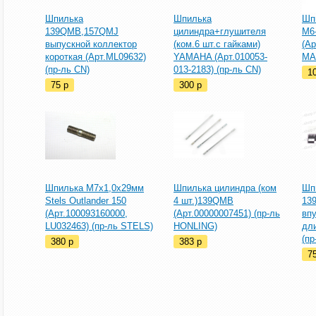
Шпилька
Шпилька
Шп
139QMB,157QMJ
цилиндра+глушителя
М6
выпускной коллектор
(ком.6 шт.с гайками)
(Ар
короткая (Арт.ML09632)
YAMAHA (Арт.010053-
MA
(пр-ль CN)
013-2183) (пр-ль CN)
1
75
p
300
p
Шпилька M7х1,0х29мм
Шпилька цилиндра (ком
Шп
Stels Outlander 150
4 шт.)139QMB
13
(Арт.100093160000,
(Арт.00000007451) (пр-ль
вп
LU032463) (пр-ль STELS)
HONLING)
дл
(пр
380
p
383
p
7