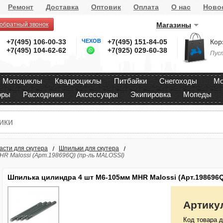
Ремонт
Доставка
Оптовик
Оплата
О нас
Ново
 обратный звонок
Магазины
+7(495) 106-00-33
ЧЕХОВ
+7(495) 151-84-05
Кор
+7(495) 104-62-62
+7(925) 029-60-38
Пус
Мотоциклы
Квадроциклы
Питбайки
Снегоходы
Мо
оры
Расходники
Аксессуары
Экипировка
Мопеды
асти для скутера
Шпильки для скутера
R Malossi (Арт.198696Q) (пр-ль MALOSSI)
Шпилька цилиндра 4 шт М6-105мм MHR Malossi (Арт.198696Q
Артику
Код товара д