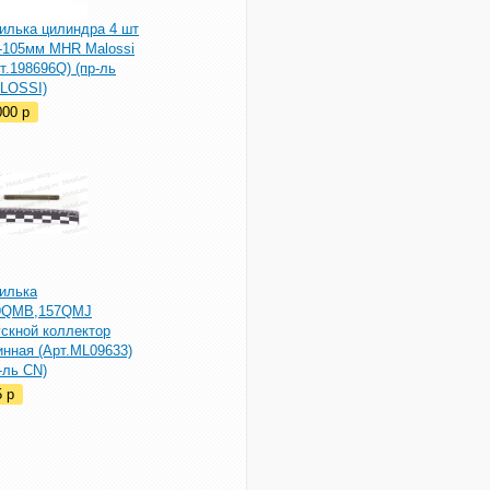
илька цилиндра 4 шт
-105мм MHR Malossi
т.198696Q) (пр-ль
LOSSI)
000
p
илька
9QMB,157QMJ
ускной коллектор
инная (Арт.ML09633)
-ль CN)
5
p