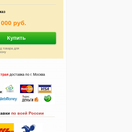
каз
 000 руб.
Купить
д товара для
фону
трая
доставка по г. Москва
те
:
тавки
по всей России