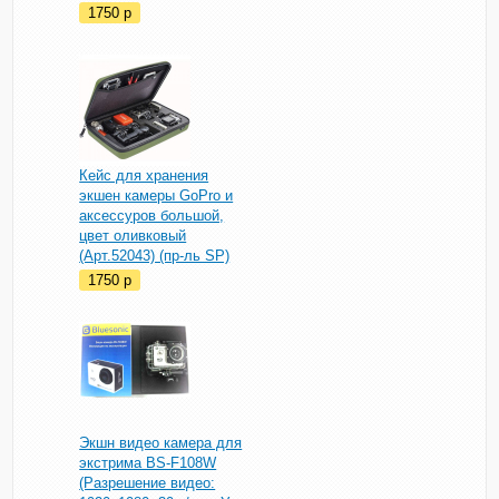
1750
p
Кейс для хранения
экшен камеры GoPro и
аксессуров большой,
цвет оливковый
(Арт.52043) (пр-ль SP)
1750
p
Экшн видео камера для
экстрима BS-F108W
(Разрешение видео: