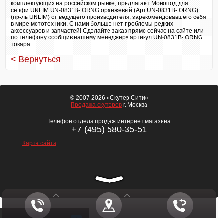
комплектующих на российском рынке, предлагает Монопод для
селфи UNLIM UN-0831B- ORNG оранжевый (Арт.UN-0831B- ORNG)
(пр-ль UNLIM) от ведущего производителя, зарекомендовавшего себя
в мире мототехники. С нами больше нет проблемы редких
аксессуаров и запчастей! Сделайте заказ прямо сейчас на сайте или
по телефону сообщив нашему менеджеру артикул UN-0831B- ORNG
товара.
< Вернуться
© 2007-2026 «Скутер Сити»
Продажа скутеров
г. Москва
Телефон отдела продаж интернет магазина
+7 (495) 580-35-51
Карта сайта