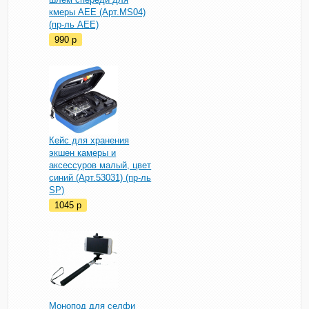
кмеры AEE (Арт.MS04)
(пр-ль AEE)
990
p
Кейс для хранения
экшен камеры и
аксессуров малый, цвет
синий (Арт.53031) (пр-ль
SP)
1045
p
Монопод для селфи