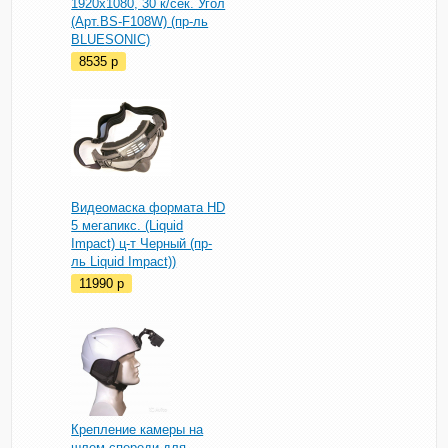
1920х1080, 30 к/сек. Угол
(Арт.BS-F108W) (пр-ль
BLUESONIC)
8535
p
Видеомаска формата HD
5 мегапикс. (Liquid
Impact) ц-т Черный (пр-
ль Liquid Impact))
11990
p
Крепление камеры на
шлем спереди для