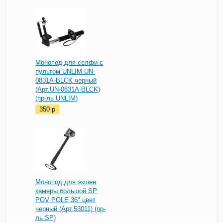
Монопод для селфи c
пультом UNLIM UN-
0831A-BLCK черный
(Арт.UN-0831A-BLCK)
(пр-ль UNLIM)
350
p
Монопод для экшен
камеры большой SP
POV POLE 36" цвет
черный (Арт.53011) (пр-
ль SP)