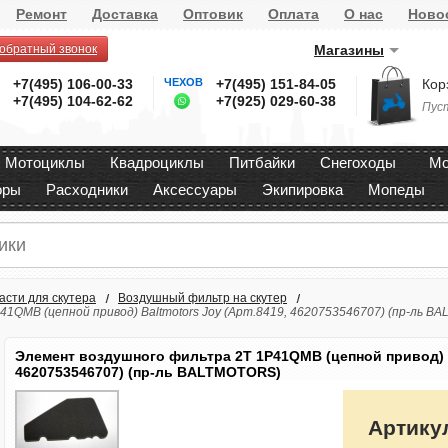
Ремонт
Доставка
Оптовик
Оплата
О нас
Ново
 обратный звонок
Магазины
+7(495) 106-00-33
ЧЕХОВ
+7(495) 151-84-05
Кор
+7(495) 104-62-62
+7(925) 029-60-38
Пус
Мотоциклы
Квадроциклы
Питбайки
Снегоходы
Мо
оры
Расходники
Аксессуары
Экипировка
Мопеды
асти для скутера
Воздушный фильтр на скутер
1QMB (цепной привод) Baltmotors Joy (Арт.8419, 4620753546707) (пр-ль B
Элемент воздушного фильтра 2Т 1P41QMB (цепной привод) B
4620753546707) (пр-ль BALTMOTORS)
Артику