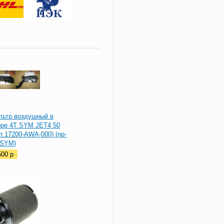
льтр воздушный в
оре 4T SYM JET4 50
т.17200-AWA-000) (пр-
 SYM)
500
p