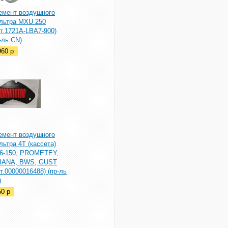
емент воздушного
льтра MXU 250
т.1721A-LBA7-900)
-ль CN)
960
p
емент воздушного
ьтра 4T (кассета)
6-150, PROMETEY,
IANA, BWS, GUST
т.00000016488) (пр-ль
)
50
p