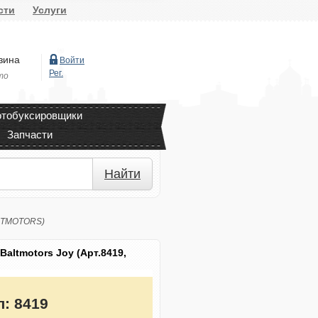
сти
Услуги
зина
Войти
Рег.
то
тобуксировщики
Запчасти
Найти
ALTMOTORS)
altmotors Joy (Арт.8419,
л:
8419