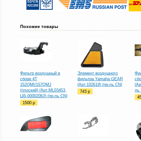
Похожие товары
Фильтр воздушный в
Элемент воздушного
Фи
сборе 4T
фильтра Yamaha GEAR
сб
152QMI/157QMJ
(Арт.102619) (пр-ль CN)
(Ар
(плоский) (Арт.ML03453,
ль
743
p
ЦБ-00002063) (пр-ль CN)
4
1500
p