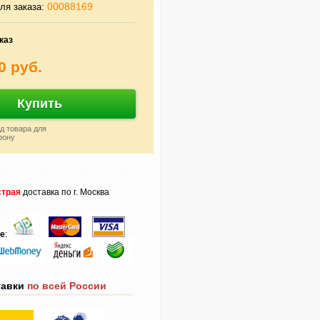
00088169
ля заказа:
каз
0 руб.
Купить
д товара для
фону
трая
доставка по г. Москва
те
:
тавки
по всей России