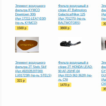
Элемент воздушного
Фильтр воздушный в
Эл
фильтра KYMCO
сборе 4T Baltmotors
фи
Downtown 300i
Galactica/Hiker 125
(Ар
(Арт.17211-LEA7-E00)
(Арт.701275) (пр-ль
(пр
(пр-ль KYMCO)
BALTMOTORS)
3
1500
p
3800
p
Элемент воздушного
Фильтр воздушный в
Эл
фильтра 2T Stels Skif
сборе 2T HONDA LEAD-
фил
(Арт.49202B20T000,
90 AF-20/HF-04
GY
LU017238) (пр-ль STELS)
(Арт.0113-362-3628) (пр-
GU
ль CN)
(Ар
321
p
CN
1470
p
3