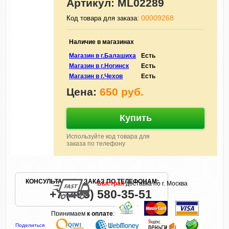
Артикул:
ML02289
00009268
Код товара для заказа:
Наличие в магазинах
Магазин в г.Балашиха
Есть
Магазин в г.Ногинск
Есть
Магазин в г.Чехов
Есть
Цена:
650 руб.
Купить
Используйте код товара для
заказа по телефону
КОНСУЛЬТАЦИЯ И ЗАКАЗ ПО ТЕЛЕФОНАМ:
Быстрая
доставка по г. Москва
+7 (495) 580-35-51
Принимаем
к оплате
:
Поделиться