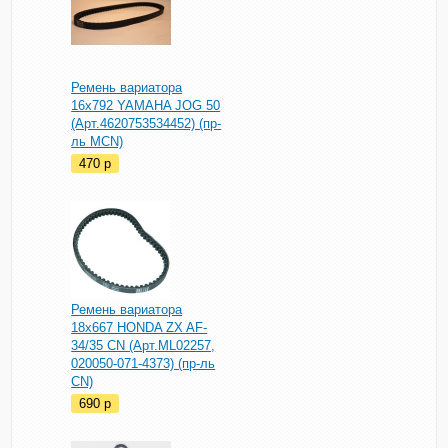
Ремень вариатора
16х792 YAMAHA JOG 50
(Арт.4620753534452) (пр-
ль MCN)
470
p
Ремень вариатора
18х667 HONDA ZX AF-
34/35 CN (Арт.ML02257,
020050-071-4373) (пр-ль
CN)
690
p