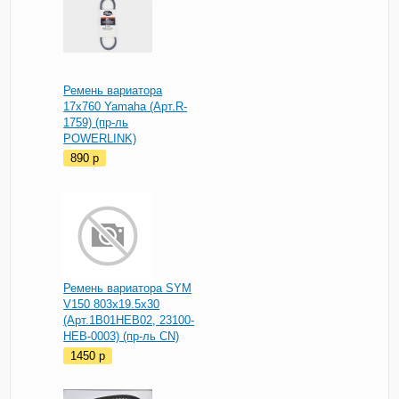
Ремень вариатора
17x760 Yamaha (Арт.R-
1759) (пр-ль
POWERLINK)
890
p
Ремень вариатора SYM
V150 803x19.5x30
(Арт.1B01HEB02, 23100-
HEB-0003) (пр-ль CN)
1450
p