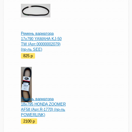
Ремень вариатора
17х790 YAMAHA KJ-50
TW (Арт.00000002079)
(пр-ль SEE)
825
p
Ремень вариатора
18х795 HONDA ZOOMER
AF58 (Арт.R-1770) (пр-ль
POWERLINK)
2100
p