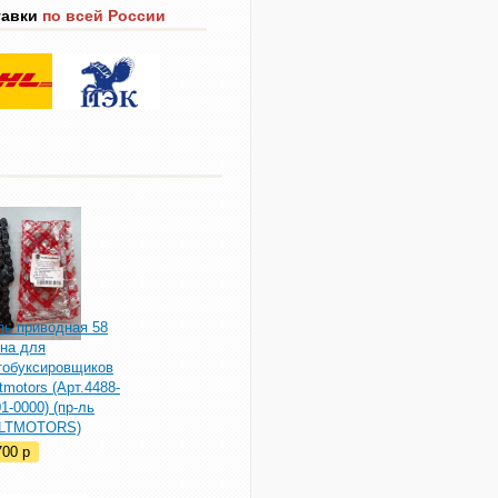
тавки
по всей России
пь приводная 58
ена для
тобуксировщиков
tmotors (Арт.4488-
1-0000) (пр-ль
LTMOTORS)
700
p