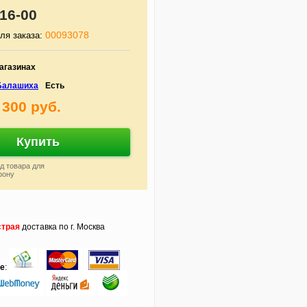
16-00
00093078
ля заказа:
агазинах
.Балашиха
Есть
 300 руб.
Купить
д товара для
фону
трая
доставка по г. Москва
те
: