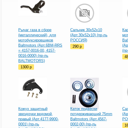
Рычаг газа в сборе
Сальник 30x52x10
Ка
(металлический), для
(Арт.30x52x10) (пр-ль
мо
мотобуксировщиков
РОССИЯ)
Bal
Baltmotors (Арт.6BM-RRS
(Ар
290
p
= 4157-0016-00, 4157-
(п
0016-0000) (пр-ль
4
BALTMOTORS)
1300
p
Кожух защитный
Каток подвески
Са
звездочки ведомой,
потдерживающий 75mm
(Ар
правый (Арт.4177-9900-
Baltmotors (Арт.4567-
РО
0001) (пр-ль
0002-00) (пр-ль
1