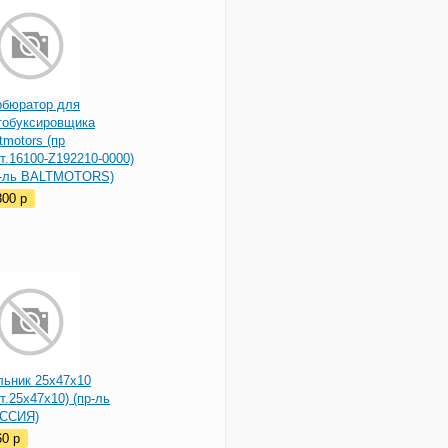
рбюратор для
тобуксировщика
tmotors (пр
т.16100-Z192210-0000)
р-ль BALTMOTORS)
800
p
льник 25x47x10
т.25x47x10) (пр-ль
ССИЯ)
60
p