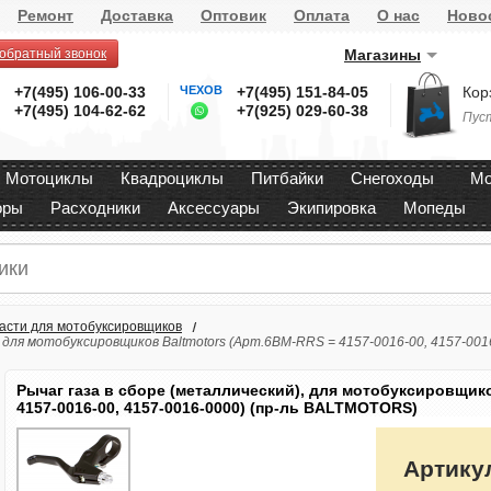
Ремонт
Доставка
Оптовик
Оплата
О нас
Ново
 обратный звонок
Магазины
+7(495) 106-00-33
ЧЕХОВ
+7(495) 151-84-05
Кор
+7(495) 104-62-62
+7(925) 029-60-38
Пус
Мотоциклы
Квадроциклы
Питбайки
Снегоходы
Мо
оры
Расходники
Аксессуары
Экипировка
Мопеды
асти для мотобуксировщиков
, для мотобуксировщиков Baltmotors (Арт.6BM-RRS = 4157-0016-00, 4157-00
Рычаг газа в сборе (металлический), для мотобуксировщико
4157-0016-00, 4157-0016-0000) (пр-ль BALTMOTORS)
Артику