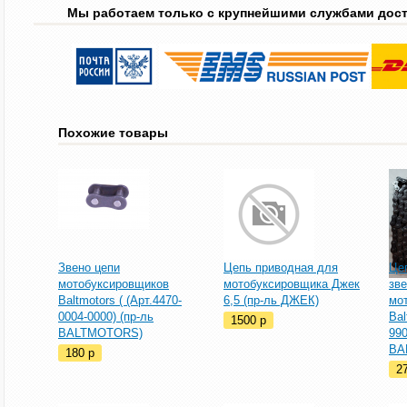
Мы работаем только с крупнейшими службами дос
Похожие товары
Звено цепи
Цепь приводная для
Це
мотобуксировщиков
мотобуксировщика Джек
зв
Baltmotors ( (Арт.4470-
6,5 (пр-ль ДЖЕК)
мо
0004-0000) (пр-ль
Bal
1500
p
BALTMOTORS)
990
BA
180
p
2