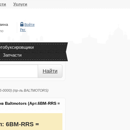
сти
Услуги
зина
Войти
Рег.
то
тобуксировщики
Запчасти
Найти
16-0000) (пр-ль BALTMOTORS)
в Baltmotors (Арт.6BM-RRS =
л:
6BM-RRS =