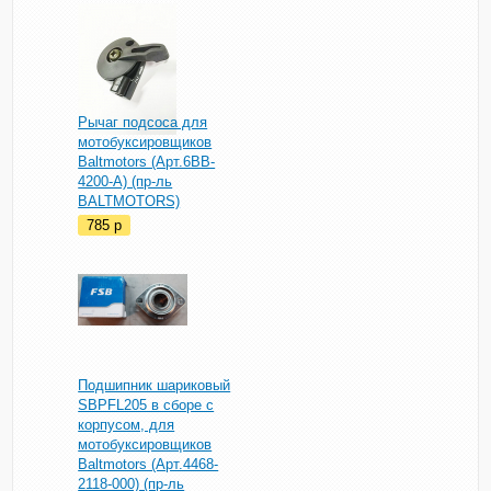
Рычаг подсоса для
мотобуксировщиков
Baltmotors (Арт.6BB-
4200-A) (пр-ль
BALTMOTORS)
785
p
Подшипник шариковый
SBPFL205 в сборе с
корпусом, для
мотобуксировщиков
Baltmotors (Арт.4468-
2118-000) (пр-ль