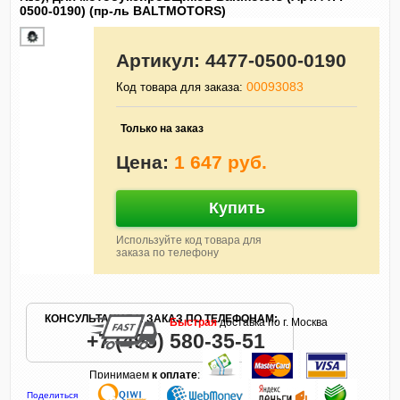
0500-0190) (пр-ль BALTMOTORS)
Артикул:
4477-0500-0190
00093083
Код товара для заказа:
Только на заказ
Цена:
1 647 руб.
Купить
Используйте код товара для
заказа по телефону
КОНСУЛЬТАЦИЯ И ЗАКАЗ ПО ТЕЛЕФОНАМ:
Быстрая
доставка по г. Москва
+7 (495) 580-35-51
Принимаем
к оплате
:
Поделиться