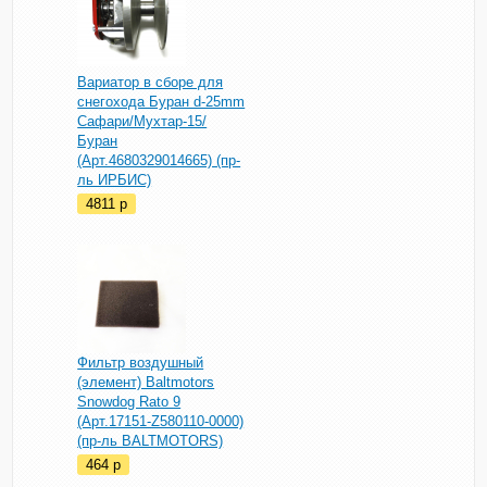
Вариатор в сборе для
снегохода Буран d-25mm
Сафари/Мухтар-15/
Буран
(Арт.4680329014665) (пр-
ль ИРБИС)
4811
p
Фильтр воздушный
(элемент) Baltmotors
Snowdog Rato 9
(Арт.17151-Z580110-0000)
(пр-ль BALTMOTORS)
464
p