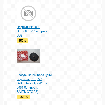
Подшипник 6005
(Арт.6005 2RS) (пр-ль
BB)
550
p
Звездочка привода цепи,
ведомая (32 зуба)
Baltmotors (Арт.4457-
0064-00) (пр-ль
BALTMOTORS)
2375
p