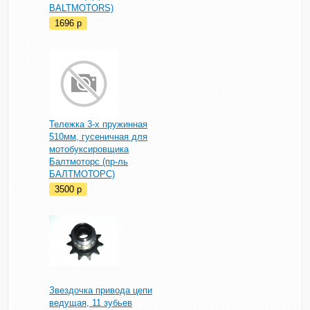
BALTMOTORS)
1696
p
Тележка 3-х пружинная
510мм, гусеничная для
мотобуксировщика
Балтмоторс (пр-ль
БАЛТМОТОРС)
3500
p
Звездочка привода цепи
ведущая, 11 зубьев