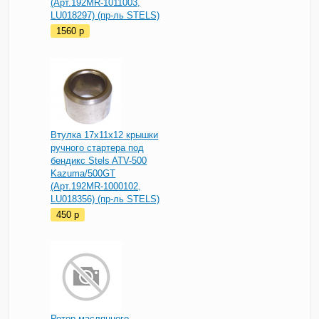
(Арт.192MR-1011003,
LU018297) (пр-ль STELS)
1560
p
Втулка 17х11х12 крышки
ручного стартера под
бендикс Stels ATV-500
Kazuma/500GT
(Арт.192MR-1000102,
LU018356) (пр-ль STELS)
450
p
Ротор маслянного