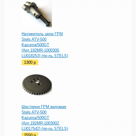
Натяжитель цепи ГРМ
Stels ATV-500
Kazuma/500GT
(Арт.192MR-1000300,
LU018253) (пр-ль STELS)
1300
p
Шестерня ГРМ ведомая
Stels ATV-500
Kazuma/500GT
(Арт.192MR-1003002,
LU017542) (пр-ль STELS)
2550
p