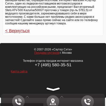
Выбирая качество, обращайтесь к нам. Интернет-магазин «Скутер
Сити», один из лидеров-поставщиков мотоаксессуаров и
комплектующих на российском рынке, предлагает Вал вторичный
Stels ATV-500 Kazuma/500GT проточка у токаря (пр-ль STELS) от
ведущего производителя, зарекомендовавшего себя в мире
мототехники. С нами больше нет проблемы редких аксессуаров и
запчастей! Сделайте заказ прямо сейчас на сайте или по телефону
сообщив нашему менеджеру артикул товара.
< Вернуться
© 2007-2026 «Скутер Сити»
Продажа скутеров
г. Москва
Телефон отдела продаж интернет магазина
+7 (495) 580-35-51
Карта сайта