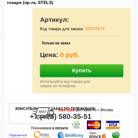
токаря (пр-ль STELS)
Артикул:
00093874
Код товара для заказа:
Только на заказ
Цена:
0 руб.
Купить
Используйте код товара для
заказа по телефону
КОНСУЛЬТАЦИЯ И ЗАКАЗ ПО ТЕЛЕФОНАМ:
Быстрая
доставка по г. Москва
+7 (495) 580-35-51
Принимаем
к оплате
:
Поделиться