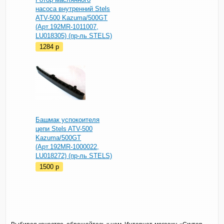
насоса внутренний Stels
ATV-500 Kazuma/500GT
(Арт.192MR-1011007,
LU018305) (пр-ль STELS)
1284
p
Башмак успокоителя
цепи Stels ATV-500
Kazuma/500GT
(Арт.192MR-1000022,
LU018272) (пр-ль STELS)
1500
p