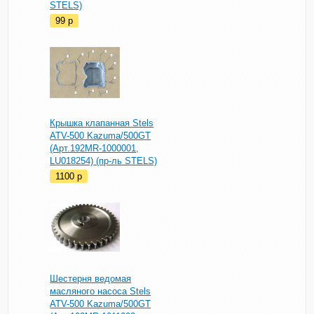
STELS)
99
p
Крышка клапанная Stels
ATV-500 Kazuma/500GT
(Арт.192MR-1000001,
LU018254) (пр-ль STELS)
1100
p
Шестерня ведомая
масляного насоса Stels
ATV-500 Kazuma/500GT