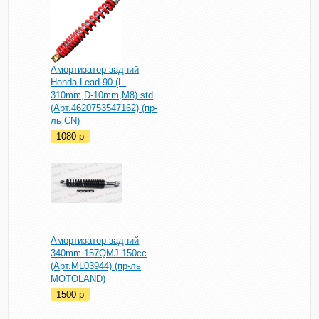
Амортизатор задний
Honda Lead-90 (L-
310mm,D-10mm,M8) std
(Арт.4620753547162) (пр-
ль CN)
1080
p
Амортизатор задний
340mm 157QMJ 150cc
(Арт.ML03944) (пр-ль
MOTOLAND)
1500
p