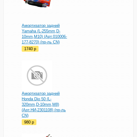
Амортизатор задний
Yamaha (L-255mm,D-
10mm,M10) (Арт.010006-
177-8270) (пр-ль CN)
1740
p
Амортизатор задний
Honda Dio 50 (L-
320mm,D-10mm,M8)
(Арт.НИ-2301108) (пр-ль
CN)
980
p