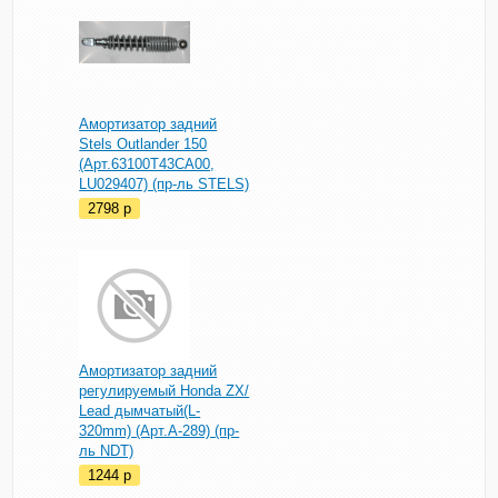
Амортизатор задний
Stels Outlander 150
(Арт.63100T43CA00,
LU029407) (пр-ль STELS)
2798
p
Амортизатор задний
регулируемый Honda ZX/
Lead дымчатый(L-
320mm) (Арт.A-289) (пр-
ль NDT)
1244
p