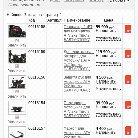
Показывать по:
Найдено:
7 товаров, страниц: 1
Код
Артикул
Наименование
Цена
Куп
00116158
Генератор 2 кВТ
На 
59 900
руб.
Напомнить
для мотоцикла
от 2 д
ATV 2х2 (пр-ль
Уточнить цену
БАЛТМОТОРС)
Увеличить
00116159
Дополнительная
На 
119 900
руб.
Напомнить
батарея для
от 2 д
мотоцикла ATV
Уточнить цену
2х2 (пр-ль
БАЛТМОТОРС)
Увеличить
00116156
Защита рук для
На 
4 500
руб.
Напомнить
мотоцикла ATV
от 2 д
2х2 (пр-ль
Уточнить цену
БАЛТМОТОРС)
Увеличить
00116154
Полуприцеп
На 
39 900
руб.
Напомнить
мотоцикла для
от 2 д
ATV 2х2 (пр-ль
Уточнить цену
БАЛТМОТОРС)
Увеличить
00116157
Фаркоп для
На 
4 400
руб.
Напомнить
мотоцикла ATV
от 2 д
2х2 (пр-ль