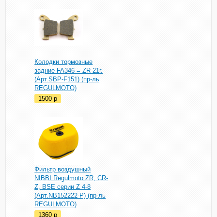
Колодки тормозные
задние FA346 = ZR 21г.
(Арт.SBP-F151) (пр-ль
REGULMOTO)
1500
p
Фильтр воздушный
NIBBI Regulmoto ZR, CR-
Z, BSE серии Z 4-8
(Арт.NB152222-P) (пр-ль
REGULMOTO)
1360
p