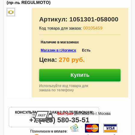
(пр-ль REGULMOTO)
Артикул:
1051301-058000
00105459
Код товара для заказа:
Наличие в магазинах
Магазин в г.Ногинск
Есть
Цена:
270 руб.
Купить
Используйте код товара для
заказа по телефону
КОНСУЛЬТАЦИЯ И ЗАКАЗ ПО ТЕЛЕФОНАМ:
Быстрая
доставка по г. Москва
+7 (495) 580-35-51
Принимаем
к оплате
: