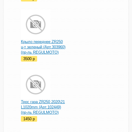
Крыло переднее ZR250
ц-т зеленый (Арт.303960)
(пр-ль REGULMOTO)
3500
p
Трос газа ZR250 2020\21
L1020mm (Арт.102449)
(пр-ль REGULMOTO)
1450
p