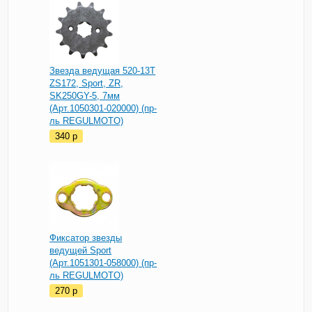
Звезда ведущая 520-13T
ZS172, Sport, ZR,
SK250GY-5, 7мм
(Арт.1050301-020000) (пр-
ль REGULMOTO)
340
p
Фиксатор звезды
ведущей Sport
(Арт.1051301-058000) (пр-
ль REGULMOTO)
270
p