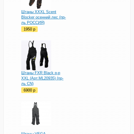
Штаны XXXL Scent
Blocker осенний лес (пр-
ль РОССИЯ)
1950
p
Штаны FXR Black р-р
XXL (Арт.ML20935) (пр-
ль CN)
6900
p
Штаны VEGA