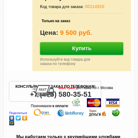
00114926
Код товара для заказа:
Только на заказ
Цена:
9 500 руб.
Купить
Используйте код товара для
заказа по телефону
КОНСУЛЬТАЦИЯ И ЗАКАЗ ПО ТЕЛЕФОНАМ:
Быстрая
доставка по г. Москва
+7 (495) 580-35-51
Принимаем
к оплате
:
Поделиться
Мы работаем только с крупнейшими службами