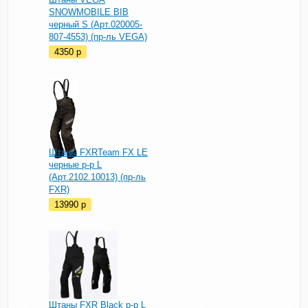
SNOWMOBILE BIB
черный S (Арт.020005-
807-4553) (пр-ль VEGA)
4350
p
Штаны FXRTeam FX LE
черные р-р L
(Арт.2102.10013) (пр-ль
FXR)
13990
p
Штаны FXR Black р-р L