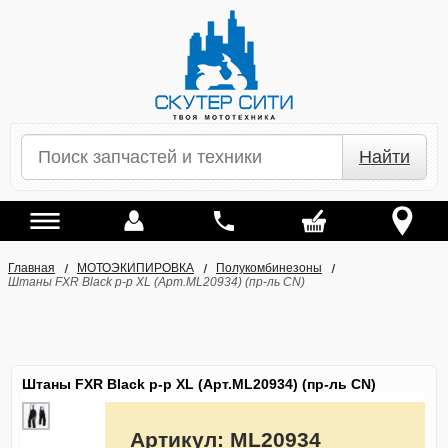
Найти
Главная
МОТОЭКИПИРОВКА
Полукомбинезоны
Штаны FXR Black р-р XL (Арт.ML20934) (пр-ль CN)
Штаны FXR Black р-р XL (Арт.ML20934) (пр-ль CN)
Артикул:
ML20934