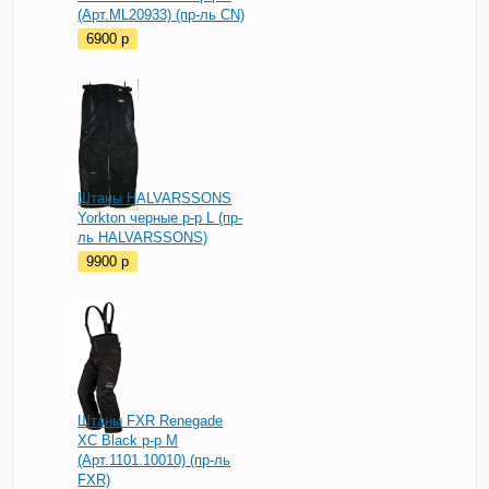
(Арт.ML20933) (пр-ль CN)
6900
p
Штаны HALVARSSONS
Yorkton черные р-р L (пр-
ль HALVARSSONS)
9900
p
Штаны FXR Renegade
XC Black р-р M
(Арт.1101.10010) (пр-ль
FXR)