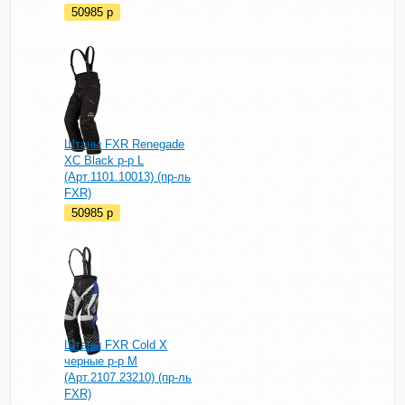
50985
p
Штаны FXR Renegade
XC Black р-р L
(Арт.1101.10013) (пр-ль
FXR)
50985
p
Штаны FXR Cold X
черные р-р M
(Арт.2107.23210) (пр-ль
FXR)