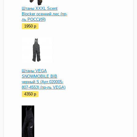
Штаны XXXL Scent
Blocker осенний лес (пр-
ль РОССИЯ)
1950
p
Штаны VEGA
SNOWMOBILE BIB
черный S (Арт.020005-
807-4553) (пр-ль VEGA)
4350
p