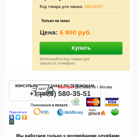
00114927
Код товара для заказа:
Только на заказ
Цена:
6 900 руб.
Купить
Используйте код товара для
заказа по телефону
КОНСУЛЬТАЦИЯ И ЗАКАЗ ПО ТЕЛЕФОНАМ:
Быстрая
доставка по г. Москва
+7 (495) 580-35-51
Принимаем
к оплате
:
Поделиться
Мы работаем только с крупнейшими службами