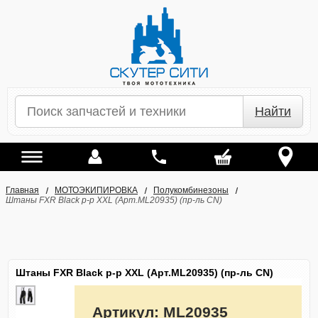
Найти
Главная
МОТОЭКИПИРОВКА
Полукомбинезоны
Штаны FXR Black р-р XXL (Арт.ML20935) (пр-ль CN)
Штаны FXR Black р-р XXL (Арт.ML20935) (пр-ль CN)
Артикул:
ML20935