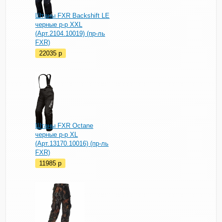
Штаны FXR Backshift LE
черные р-р XXL
(Арт.2104.10019) (пр-ль
FXR)
22035
p
Штаны FXR Octane
черные р-р XL
(Арт.13170.10016) (пр-ль
FXR)
11985
p