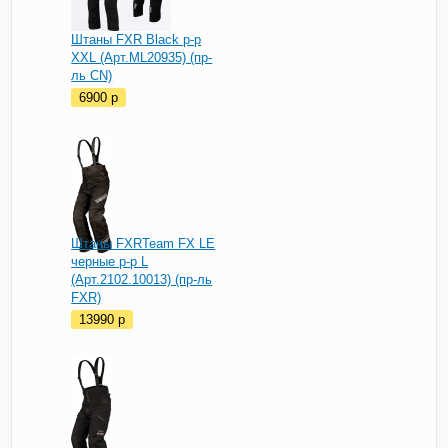
Штаны FXR Black р-р
XXL (Арт.ML20935) (пр-
ль CN)
6900
p
Штаны FXRTeam FX LE
черные р-р L
(Арт.2102.10013) (пр-ль
FXR)
13990
p