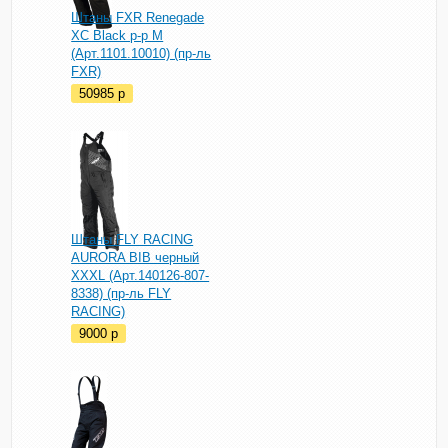
Штаны FXR Renegade
XC Black р-р M
(Арт.1101.10010) (пр-ль
FXR)
50985
p
Штаны FLY RACING
AURORA BIB черный
XXXL (Арт.140126-807-
8338) (пр-ль FLY
RACING)
9000
p