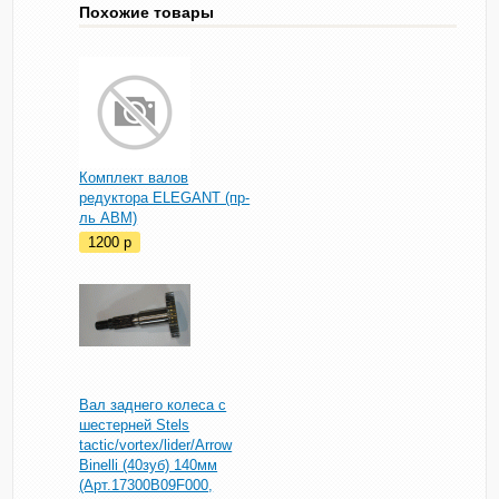
Похожие товары
Комплект валов
редуктора ELEGANT (пр-
ль ABM)
1200
p
Вал заднего колеса с
шестерней Stels
tactic/vortex/lider/Arrow
Binelli (40зуб) 140мм
(Арт.17300B09F000,