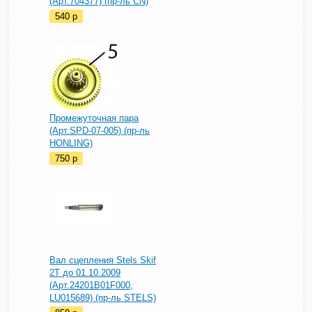
(Арт.704377) (пр-ль CN)
540
p
Промежуточная пара
(Арт.SPD-07-005) (пр-ль
HONLING)
750
p
Вал сцепления Stels Skif
2T до 01.10.2009
(Арт.24201B01F000,
LU015689) (пр-ль STELS)