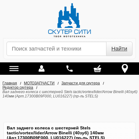
Найти
Главная
МОТОЗАПЧАСТИ
Запчасти для скутера
Редуктор скутера
Вал заднего колеса с шестерней Stels tactic/vortex/lider/Arrow Binelli (40зуб)
140мм (Арт.17300B09F000, LU016227) (пр-ль STELS)
Вал заднего колеса с шестерней Stels
tactic/vortex/lider/Arrow Binelli (40зуб) 140мм
(Арт.17300B09F000, LU016227) (пр-ль STELS)