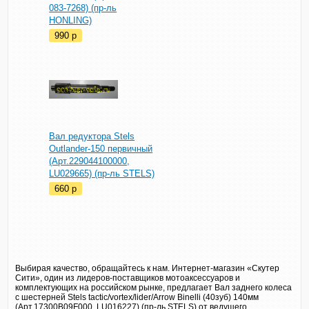
083-7268) (пр-ль
HONLING)
990
p
Вал редуктора Stels
Outlander-150 первичный
(Арт.229044100000,
LU029665) (пр-ль STELS)
660
p
Выбирая качество, обращайтесь к нам. Интернет-магазин «Скутер
Сити», один из лидеров-поставщиков мотоаксессуаров и
комплектующих на российском рынке, предлагает Вал заднего колеса
с шестерней Stels tactic/vortex/lider/Arrow Binelli (40зуб) 140мм
(Арт.17300B09F000, LU016227) (пр-ль STELS) от ведущего