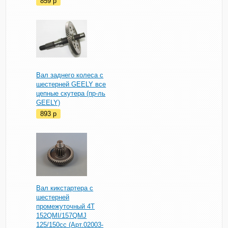
859
p
Вал заднего колеса с
шестерней GEELY все
цепные скутера (пр-ль
GEELY)
893
p
Вал кикстартера с
шестерней
промежуточный 4T
152QMI/157QMJ
125/150сс (Арт.02003-