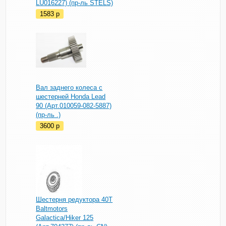
LU016227) (пр-ль STELS)
1583
p
Вал заднего колеса с
шестерней Honda Lead
90 (Арт.010059-082-5887)
(пр-ль .)
3600
p
Шестерня редуктора 40T
Baltmotors
Galactica/Hiker 125