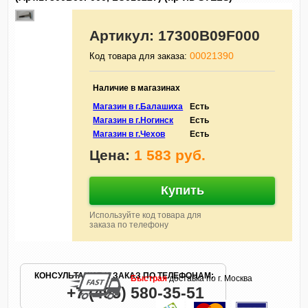
Артикул:
17300B09F000
00021390
Код товара для заказа:
Наличие в магазинах
Магазин в г.Балашиха
Есть
Магазин в г.Ногинск
Есть
Магазин в г.Чехов
Есть
Цена:
1 583 руб.
Купить
Используйте код товара для
заказа по телефону
КОНСУЛЬТАЦИЯ И ЗАКАЗ ПО ТЕЛЕФОНАМ:
Быстрая
доставка по г. Москва
+7 (495) 580-35-51