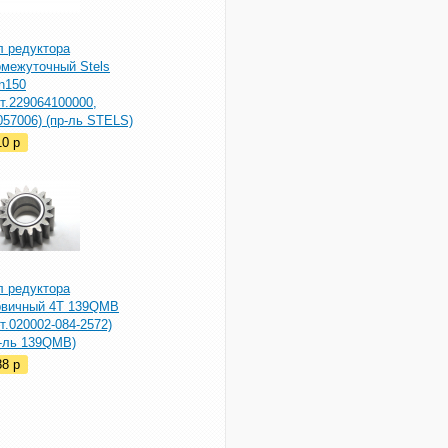
л редуктора
омежуточный Stels
n150
т.229064100000,
57006) (пр-ль STELS)
10
p
л редуктора
рвичный 4T 139QMB
т.020002-084-2572)
р-ль 139QMB)
88
p