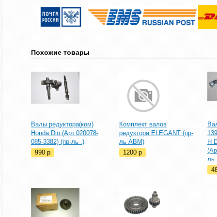
Похожие товары
Валы редуктора(ком)
Комплект валов
Ва
Honda Dio (Арт.020078-
редуктора ELEGANT (пр-
13
085-3382) (пр-ль .)
ль ABM)
H 
(Ар
990
p
1200
p
ль 
4