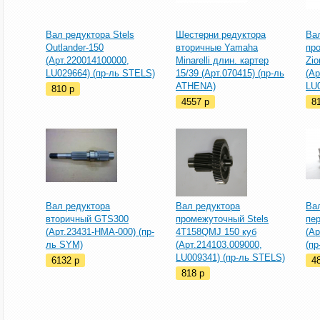
Вал редуктора Stels
Шестерни редуктора
Ва
Outlander-150
вторичные Yamaha
пр
(Арт.220014100000,
Minarelli длин. картер
Zio
LU029664) (пр-ль STELS)
15/39 (Арт.070415) (пр-ль
(Ар
ATHENA)
LU0
810
p
4557
p
8
Вал редуктора
Вал редуктора
Ва
вторичный GTS300
промежуточный Stels
пе
(Арт.23431-HMA-000) (пр-
4T158QMJ 150 куб
(Ар
ль SYM)
(Арт.214103.009000,
(п
LU009341) (пр-ль STELS)
6132
p
4
818
p