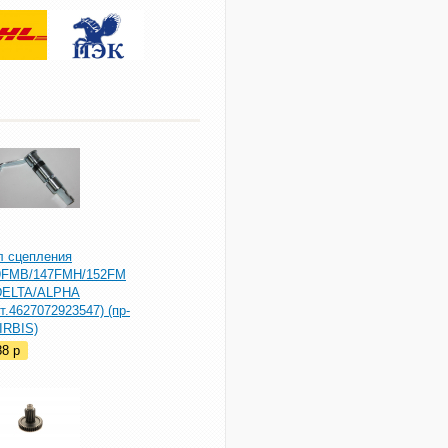
л сцепления
9FMB/147FMH/152FM
DELTA/ALPHA
т.4627072923547) (пр-
IRBIS)
88
p