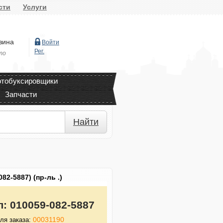
сти
Услуги
зина
Войти
Рег.
то
тобуксировщики
Запчасти
Найти
82-5887) (пр-ль .)
л:
010059-082-5887
00031190
ля заказа: