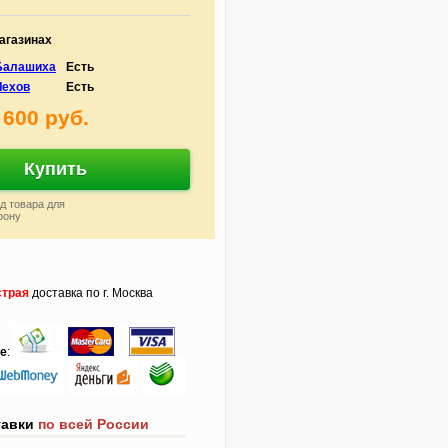
агазинах
.Балашиха
Есть
Чехов
Есть
 600 руб.
Купить
д товара для
фону
трая
доставка по г. Москва
те
:
тавки
по всей России