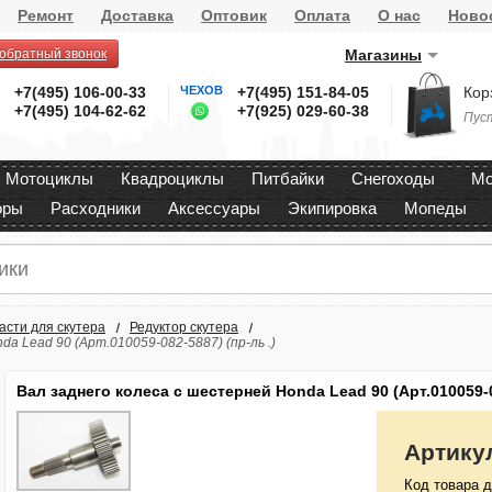
Ремонт
Доставка
Оптовик
Оплата
О нас
Ново
 обратный звонок
Магазины
+7(495) 106-00-33
ЧЕХОВ
+7(495) 151-84-05
Кор
+7(495) 104-62-62
+7(925) 029-60-38
Пус
Мотоциклы
Квадроциклы
Питбайки
Снегоходы
Мо
оры
Расходники
Аксессуары
Экипировка
Мопеды
асти для скутера
Редуктор скутера
a Lead 90 (Арт.010059-082-5887) (пр-ль .)
Вал заднего колеса с шестерней Honda Lead 90 (Арт.010059-0
Артику
Код товара д