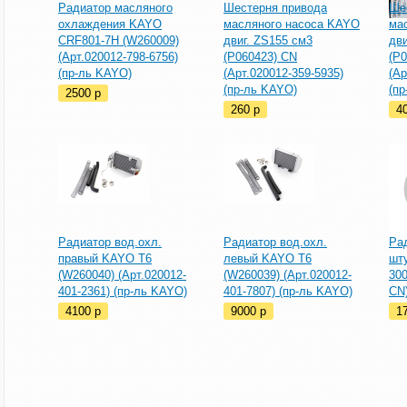
Радиатор масляного
Шестерня привода
Ше
охлаждения KAYO
масляного насоса KAYO
ма
CRF801-7H (W260009)
двиг. ZS155 см3
дви
(Арт.020012-798-6756)
(P060423) CN
(P
(пр-ль KAYO)
(Арт.020012-359-5935)
(Ар
(пр-ль KAYO)
(п
2500
p
260
p
4
Радиатор вод.охл.
Радиатор вод.охл.
Рад
правый KAYO Т6
левый KAYO Т6
шту
(W260040) (Арт.020012-
(W260039) (Арт.020012-
300
401-2361) (пр-ль KAYO)
401-7807) (пр-ль KAYO)
CN
4100
p
9000
p
1