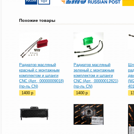
Похожие товары
Радиатор масляный
Радиатор масляный
Шл
красный с монтажным
зеленый с монтажным
ра
комплектом и шланги
комплектом и шланги
дви
CNC (Арт., 00000009018)
CNC (Арт., 00000012821)
(W2
(пр-ль CN)
(пр-ль CN)
401
1400
p
1400
p
1