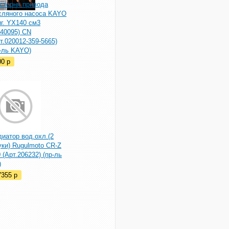
стерня привода
сляного насоса KAYO
г. YX140 см3
040095) CN
т.020012-359-5665)
р-ль KAYO)
00
p
иатор вод.охл.(2
ки) Rugulmoto CR-Z
 (Арт.206232) (пр-ль
)
7355
p