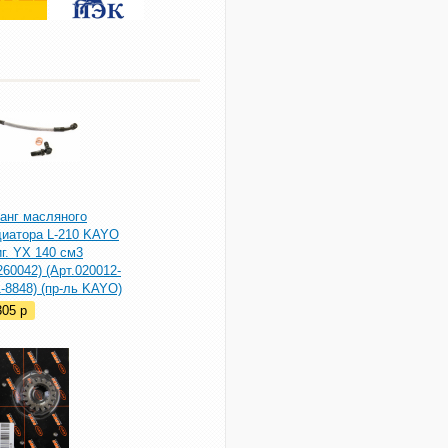
анг масляного
диатора L-210 KAYO
г. YX 140 см3
60042) (Арт.020012-
-8848) (пр-ль KAYO)
305
p