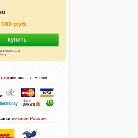
каз
 100 руб.
Купить
д товара для
фону
трая
доставка по г. Москва
те
:
тавки
по всей России