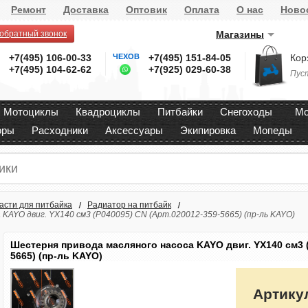
Ремонт
Доставка
Оптовик
Оплата
О нас
Ново
 обратный звонок
Магазины
+7(495) 106-00-33
ЧЕХОВ
+7(495) 151-84-05
Кор
+7(495) 104-62-62
+7(925) 029-60-38
Пус
Мотоциклы
Квадроциклы
Питбайки
Снегоходы
Мо
оры
Расходники
Аксессуары
Экипировка
Мопеды
асти для питбайка
Радиатор на питбайк
KAYO двиг. YX140 см3 (P040095) CN (Арт.020012-359-5665) (пр-ль KAYO)
Шестерня привода масляного насоса KAYO двиг. YX140 см3 (
5665) (пр-ль KAYO)
Артику