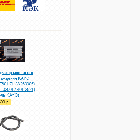
диатор масляного
лаждения KAYO
F801-7L (W260006)
т.020012-401-2521)
р-ль KAYO)
500
p