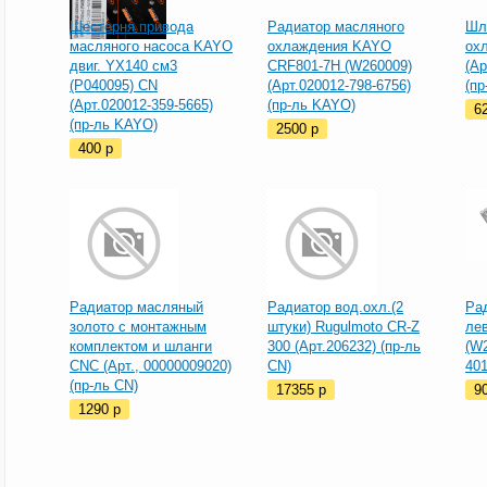
Шестерня привода
Радиатор масляного
Шл
масляного насоса KAYO
охлаждения KAYO
ох
двиг. YX140 см3
CRF801-7H (W260009)
(Ар
(P040095) CN
(Арт.020012-798-6756)
(п
(Арт.020012-359-5665)
(пр-ль KAYO)
6
(пр-ль KAYO)
2500
p
400
p
Радиатор масляный
Радиатор вод.охл.(2
Ра
золото с монтажным
штуки) Rugulmoto CR-Z
ле
комплектом и шланги
300 (Арт.206232) (пр-ль
(W2
CNC (Арт., 00000009020)
CN)
401
(пр-ль CN)
17355
p
9
1290
p