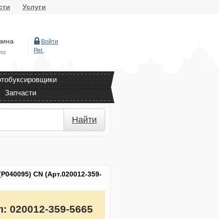
сти
Услуги
зина
Войти
Рег.
то
тобуксировщики
Запчасти
Найти
P040095) CN (Арт.020012-359-
л:
020012-359-5665