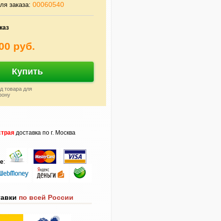
00060540
ля заказа:
каз
00 руб.
Купить
д товара для
фону
трая
доставка по г. Москва
те
:
тавки
по всей России