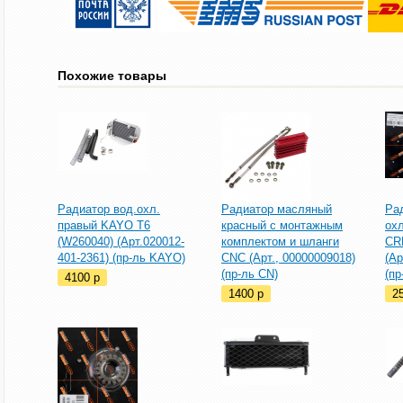
Похожие товары
Радиатор вод.охл.
Радиатор масляный
Ра
правый KAYO Т6
красный с монтажным
ох
(W260040) (Арт.020012-
комплектом и шланги
CR
401-2361) (пр-ль KAYO)
CNC (Арт., 00000009018)
(Ар
(пр-ль CN)
(п
4100
p
1400
p
2