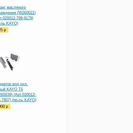
анг масляного
лаждения (W260021)
т.020012-798-9179)
р-ль KAYO)
25
p
диатор вод.охл.
вый KAYO Т6
60039) (Арт.020012-
-7807) (пр-ль KAYO)
000
p